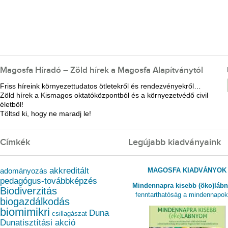
Magosfa Híradó – Zöld hírek a Magosfa Alapítványtól
Friss híreink környezettudatos ötletekről és rendezvényekről…
Zöld hírek a Kismagos oktatóközpontból és a környezetvédő civil
életből!
Töltsd ki, hogy ne maradj le!
Címkék
Legújabb kiadványaink
akkreditált
MAGOSFA KIADVÁNYOK
adományozás
pedagógus-továbbképzés
Mindennapra kisebb (öko)láb
Biodiverzitás
fenntarthatóság a mindennapo
biogazdálkodás
biomimikri
Duna
csillagászat
Dunatisztítási akció