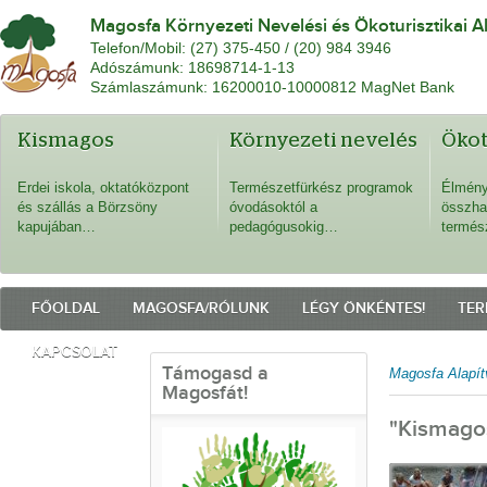
Magosfa Környezeti Nevelési és Ökoturisztikai A
Telefon/Mobil: (27) 375-450 / (20) 984 3946
Adószámunk: 18698714-1-13
Számlaszámunk: 16200010-10000812 MagNet Bank
Kismagos
Környezeti nevelés
Öko
Erdei iskola, oktatóközpont
Természetfürkész programok
Élmény
és szállás a Börzsöny
óvodásoktól a
összha
kapujában…
pedagógusokig…
termés
FŐOLDAL
MAGOSFA/RÓLUNK
LÉGY ÖNKÉNTES!
TER
KAPCSOLAT
Támogasd a
Magosfa Alapít
Magosfát!
"Kismago