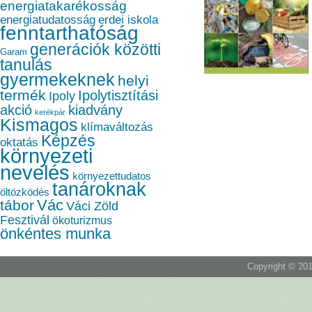
energiatakarékosság
energiatudatosság
erdei iskola
fenntarthatóság
generációk közötti
Garam
tanulás
gyermekeknek
helyi
termék
Ipolytisztítási
Ipoly
akció
kiadvány
kerékpár
Kismagos
klímaváltozás
Képzés
oktatás
környezeti
nevelés
környezettudatos
tanároknak
öltözködés
Vác
tábor
Váci Zöld
Fesztivál
ökoturizmus
önkéntes munka
Copyright © 201