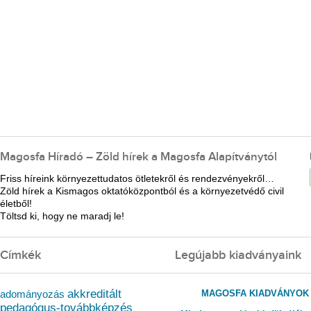
Magosfa Híradó – Zöld hírek a Magosfa Alapítványtól
Friss híreink környezettudatos ötletekről és rendezvényekről…
Zöld hírek a Kismagos oktatóközpontból és a környezetvédő civil
életből!
Töltsd ki, hogy ne maradj le!
Címkék
Legújabb kiadványaink
akkreditált
MAGOSFA KIADVÁNYOK
adományozás
pedagógus-továbbképzés