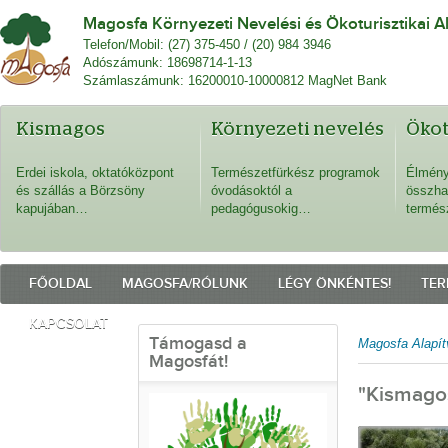
Magosfa Környezeti Nevelési és Ökoturisztikai A
Telefon/Mobil: (27) 375-450 / (20) 984 3946
Adószámunk: 18698714-1-13
Számlaszámunk: 16200010-10000812 MagNet Bank
Kismagos
Környezeti nevelés
Öko
Erdei iskola, oktatóközpont
Természetfürkész programok
Élmény
és szállás a Börzsöny
óvodásoktól a
összha
kapujában…
pedagógusokig…
termés
FŐOLDAL
MAGOSFA/RÓLUNK
LÉGY ÖNKÉNTES!
TER
KAPCSOLAT
Támogasd a
Magosfa Alapít
Magosfát!
"Kismago