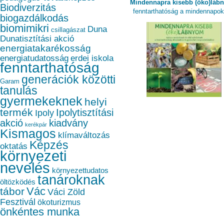
Mindennapra kisebb (öko)láb
Biodiverzitás
fenntarthatóság a mindennapo
biogazdálkodás
biomimikri
Duna
csillagászat
Dunatisztítási akció
energiatakarékosság
energiatudatosság
erdei iskola
fenntarthatóság
generációk közötti
Garam
tanulás
gyermekeknek
helyi
termék
Ipolytisztítási
Ipoly
akció
kiadvány
kerékpár
Kismagos
klímaváltozás
Képzés
oktatás
környezeti
nevelés
környezettudatos
tanároknak
öltözködés
Vác
tábor
Váci Zöld
Fesztivál
ökoturizmus
önkéntes munka