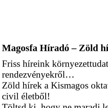
Magosfa Híradó – Zöld hí
Friss híreink környezettudat
rendezvényekről…
Zöld hírek a Kismagos okta
civil életből!
Töltsd ki, hogy ne maradj l