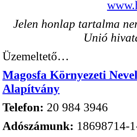
www.h
Jelen honlap tartalma nem
Unió hivat
Üzemeltető…
Magosfa Környezeti Nevelé
Alapítvány
Telefon:
20 984 3946
Adószámunk:
18698714-1