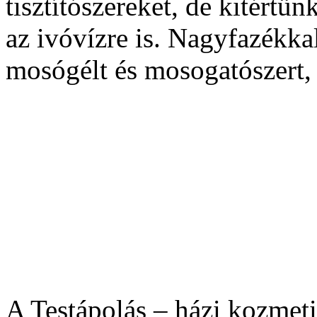
tisztítószereket, de kitértü
az ivóvízre is. Nagyfazékka
mosógélt és mosogatószert, 
A Testápolás – házi kozmet