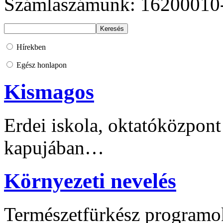
Számlaszámunk: 16200010
Hírekben
Egész honlapon
Kismagos
Erdei iskola, oktatóközpont
kapujában…
Környezeti nevelés
Természetfürkész programo