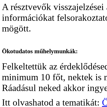
A résztvevők visszajelzései 
információkat felsorakozt
mögött.
Ökotudatos műhelymunkák:
Felkeltettük az érdeklődése
minimum 10 főt, nektek is
Ráadásul neked akkor ingy
Itt olvashatod a tematikát:
Ö