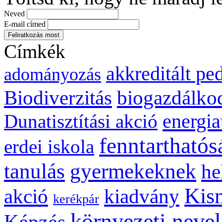
Neved
E-mail címed
Címkék
akkreditált p
adományozás
biogazdálko
Biodiverzitás
energia
Dunatisztítási akció
fenntarthatós
erdei iskola
gyermekeknek
tanulás
he
Kis
kiadvány
akció
kerékpár
környezeti nevel
Képzés