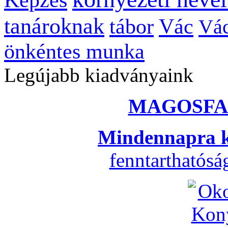
tanároknak
tábor
Vác
Vác
önkéntes munka
Legújabb kiadványaink
MAGOSFA
Mindennapra k
fenntarthatós