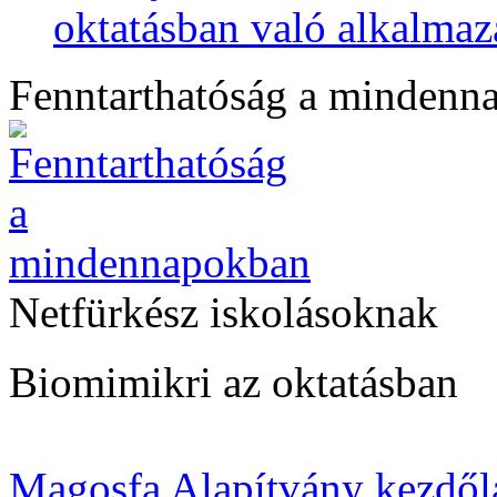
oktatásban való alkalmaz
Fenntarthatóság a mindenn
Netfürkész iskolásoknak
Biomimikri az oktatásban
Magosfa Alapítvány kezdől