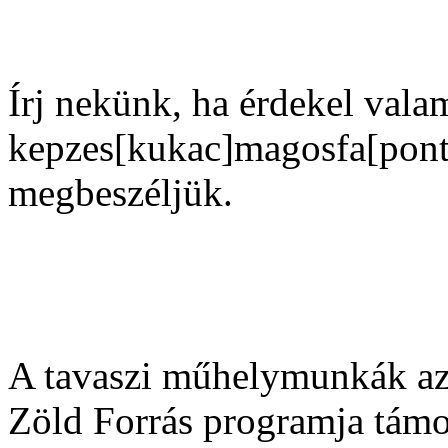
Írj nekünk, ha érdekel vala
kepzes[kukac]magosfa[pont]
megbeszéljük.
A tavaszi műhelymunkák az
Zöld Forrás programja támo