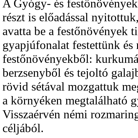
A Gyógy- és festőnövények 
részt is előadással nyitottu
avatta be a festőnövények ti
gyapjúfonalat festettünk és 
festőnövényekből: kurkumáb
berzsenyből és tejoltó gala
rövid sétával mozgattuk me
a környéken megtalálható g
Visszaérvén némi rozmaringo
céljából.