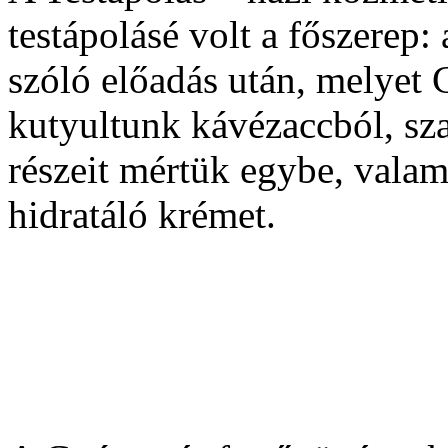
testápolásé volt a főszerep
szóló előadás után, melyet C
kutyultunk kávézaccból, sz
részeit mértük egybe, vala
hidratáló krémet.