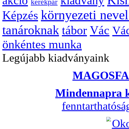
kiadvány
akció
kerékpár
környezeti nevel
Képzés
tanároknak
tábor
Vác
Vác
önkéntes munka
Legújabb kiadványaink
MAGOSFA
Mindennapra k
fenntarthatós