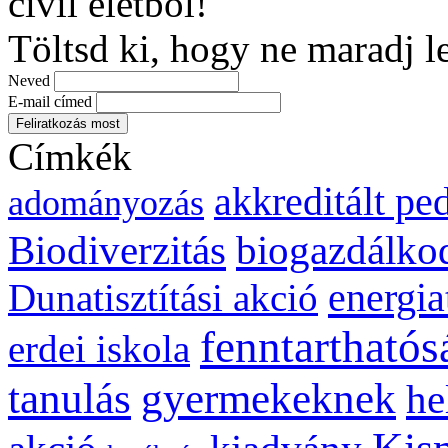
civil életből!
Töltsd ki, hogy ne maradj l
Neved
E-mail címed
Címkék
akkreditált p
adományozás
biogazdálko
Biodiverzitás
energia
Dunatisztítási akció
fenntarthatós
erdei iskola
gyermekeknek
tanulás
he
Kis