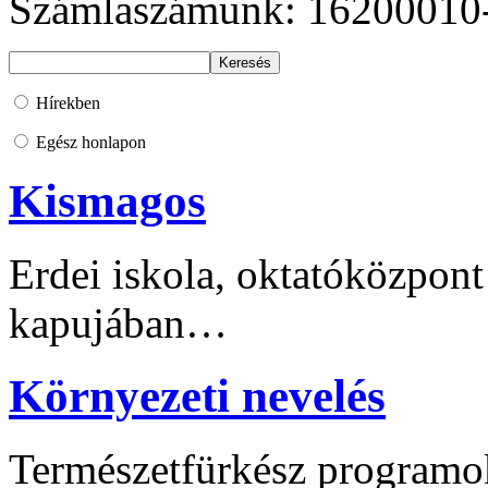
Számlaszámunk: 16200010
Hírekben
Egész honlapon
Kismagos
Erdei iskola, oktatóközpont
kapujában…
Környezeti nevelés
Természetfürkész programo