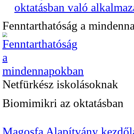
oktatásban való alkalmaz
Fenntarthatóság a mindenn
Netfürkész iskolásoknak
Biomimikri az oktatásban
Magosfa Alapítvány kezdől