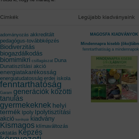
Címkék
Legújabb kiadványaink
akkreditált
MAGOSFA KIADVÁNYOK
adományozás
pedagógus-továbbképzés
Mindennapra kisebb (öko)láb
Biodiverzitás
fenntarthatóság a mindennapo
biogazdálkodás
biomimikri
Duna
csillagászat
Dunatisztítási akció
energiatakarékosság
energiatudatosság
erdei iskola
fenntarthatóság
generációk közötti
Garam
tanulás
gyermekeknek
helyi
termék
Ipolytisztítási
Ipoly
akció
kiadvány
kerékpár
Kismagos
klímaváltozás
Képzés
oktatás
környezeti