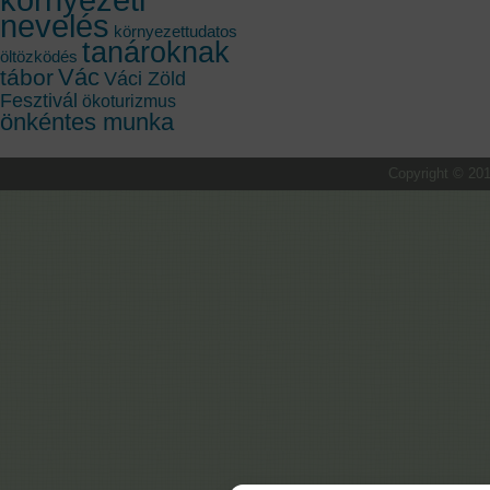
nevelés
környezettudatos
tanároknak
öltözködés
Vác
tábor
Váci Zöld
Fesztivál
ökoturizmus
önkéntes munka
Copyright © 201