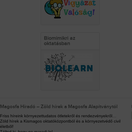
Biomimikri az
oktatásban
Magosfa Híradó – Zöld hírek a Magosfa Alapítványtól
Friss híreink környezettudatos ötletekről és rendezvényekről…
Zöld hírek a Kismagos oktatóközpontból és a környezetvédő civil
életből!
Töltsd ki, hogy ne maradj le!