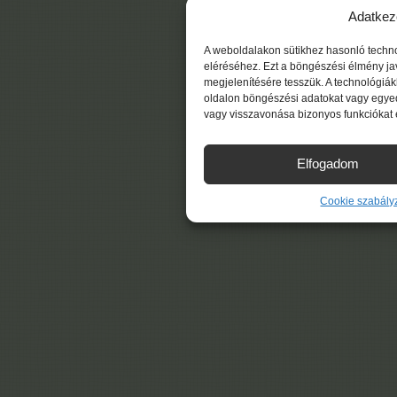
Adatkez
A weboldalakon sütikhez hasonló techn
eléréséhez. Ezt a böngészési élmény ja
megjelenítésére tesszük. A technológiá
oldalon böngészési adatokat vagy egyed
vagy visszavonása bizonyos funkciókat 
Elfogadom
Cookie szabály