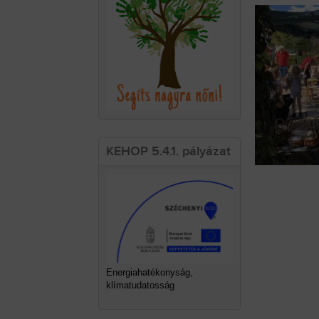
KEHOP 5.4.1. pályázat
Energiahatékonyság,
klímatudatosság