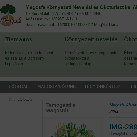
Magosfa Környezeti Nevelési és Ökoturisztikai A
Telefon/Mobil: (27) 375-450 / (20) 984 3946
Adószámunk: 18698714-1-13
Számlaszámunk: 16200010-10000812 MagNet Bank
Kismagos
Környezeti nevelés
Öko
Erdei iskola, oktatóközpont
Természetfürkész programok
Élmény
és szállás a Börzsöny
óvodásoktól a
összha
kapujában…
pedagógusokig…
termés
FŐOLDAL
MAGOSFA/RÓLUNK
LÉGY ÖNKÉNTES!
TER
KAPCSOLAT
Támogasd a
Magosfa Alapít
Magosfát!
2893
IMG-28
Kategória: - K