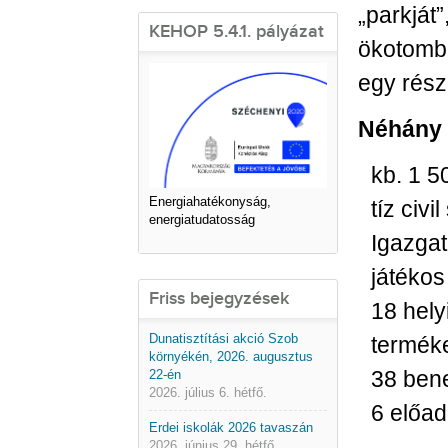
„parkját
KEHOP 5.4.1. pályázat
ökotombo
egy rész
Néhány
kb. 1 5
Energiahatékonyság,
tíz civ
energiatudatosság
Igazgat
játékos
Friss bejegyzések
18 hely
Dunatisztítási akció Szob
terméke
környékén, 2026. augusztus
38 bene
22-én
2026. július 6. hétfő.
6 előad
Erdei iskolák 2026 tavaszán
2026. június 29. hétfő.