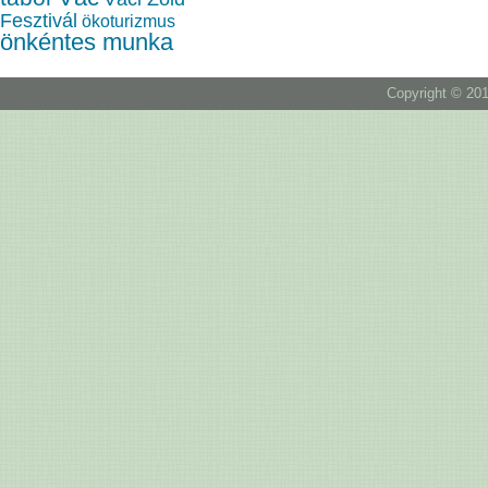
Fesztivál
ökoturizmus
önkéntes munka
Copyright © 201