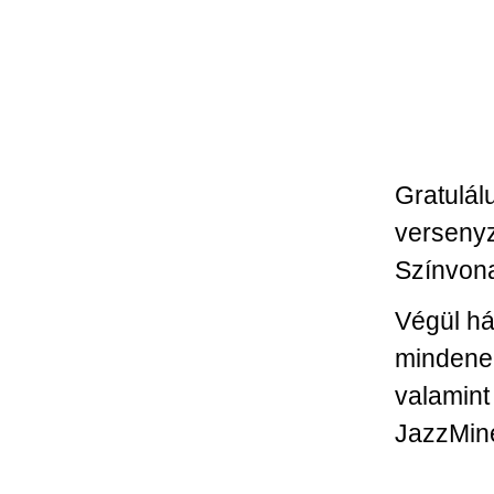
Gratulál
versenyz
Színvona
Végül há
mindene
valamint
JazzMin