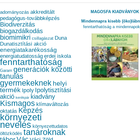
akkreditált
MAGOSFA KIADVÁNYOK
adományozás
pedagógus-továbbképzés
Mindennapra kisebb (öko)láb
Biodiverzitás
fenntarthatóság a mindennapo
biogazdálkodás
biomimikri
Duna
csillagászat
Dunatisztítási akció
energiatakarékosság
energiatudatosság
erdei iskola
fenntarthatóság
generációk közötti
Garam
tanulás
gyermekeknek
helyi
termék
Ipolytisztítási
Ipoly
akció
kiadvány
kerékpár
Kismagos
klímaváltozás
Képzés
oktatás
környezeti
nevelés
környezettudatos
tanároknak
öltözködés
Vác
tábor
Váci Zöld