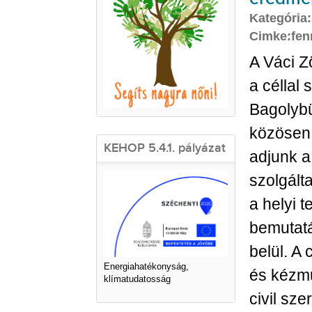
Kategória
Cimke:
fen
A Váci Z
a céllal 
Bagolybü
közösen,
KEHOP 5.4.1. pályázat
adjunk a
szolgált
a helyi 
bemutatá
belül. A 
Energiahatékonyság,
és kézmű
klímatudatosság
civil sze