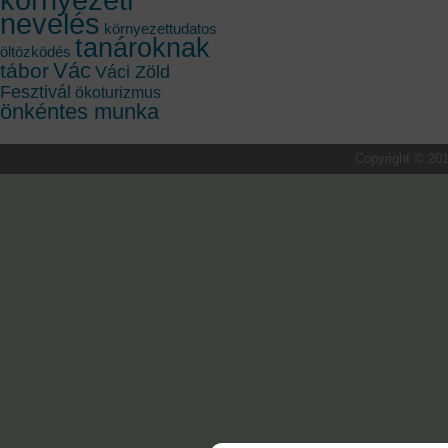
nevelés
környezettudatos
tanároknak
öltözködés
Vác
tábor
Váci Zöld
Fesztivál
ökoturizmus
önkéntes munka
Copyright © 201