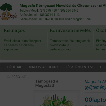
Magosfa Környezeti Nevelési és Ökoturisztikai A
Telefon/Mobil: (27) 375-450 / (20) 984 3946
Adószámunk: 18698714-1-13
Számlaszámunk: 16200010-10000812 MagNet Bank
Kismagos
Környezeti nevelés
Öko
Erdei iskola, oktatóközpont
Természetfürkész programok
Élmény
és szállás a Börzsöny
óvodásoktól a
összha
kapujában…
pedagógusokig…
termés
FŐOLDAL
MAGOSFA/RÓLUNK
LÉGY ÖNKÉNTES!
TER
KAPCSOLAT
Támogasd a
Magosfa Al
Magosfát!
gyűjtemén
00lapt