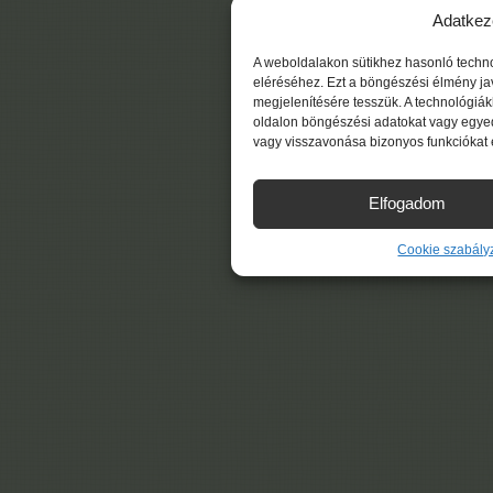
Adatkez
A weboldalakon sütikhez hasonló techn
eléréséhez. Ezt a böngészési élmény ja
megjelenítésére tesszük. A technológiá
oldalon böngészési adatokat vagy egyed
vagy visszavonása bizonyos funkciókat 
Elfogadom
Cookie szabály