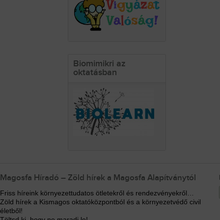
Biomimikri az
oktatásban
Magosfa Híradó – Zöld hírek a Magosfa Alapítványtól
Friss híreink környezettudatos ötletekről és rendezvényekről…
Zöld hírek a Kismagos oktatóközpontból és a környezetvédő civil
életből!
Töltsd ki, hogy ne maradj le!