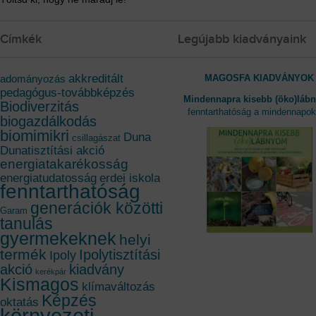
Címkék
Legújabb kiadványaink
akkreditált
MAGOSFA KIADVÁNYOK
adományozás
pedagógus-továbbképzés
Mindennapra kisebb (öko)láb
Biodiverzitás
fenntarthatóság a mindennapo
biogazdálkodás
biomimikri
Duna
csillagászat
Dunatisztítási akció
energiatakarékosság
energiatudatosság
erdei iskola
fenntarthatóság
generációk közötti
Garam
tanulás
gyermekeknek
helyi
termék
Ipolytisztítási
Ipoly
akció
kiadvány
kerékpár
Kismagos
klímaváltozás
Képzés
oktatás
környezeti