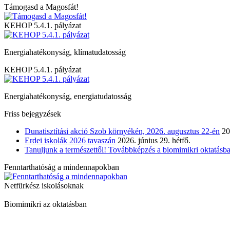
Támogasd a Magosfát!
KEHOP 5.4.1. pályázat
Energiahatékonyság, klímatudatosság
KEHOP 5.4.1. pályázat
Energiahatékonyság, energiatudatosság
Friss bejegyzések
Dunatisztítási akció Szob környékén, 2026. augusztus 22-én
20
Erdei iskolák 2026 tavaszán
2026. június 29. hétfő.
Tanuljunk a természettől! Továbbképzés a biomimikri oktatásba
Fenntarthatóság a mindennapokban
Netfürkész iskolásoknak
Biomimikri az oktatásban