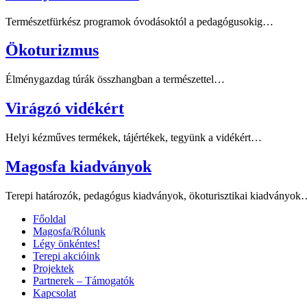
Természetfürkész programok óvodásoktól a pedagógusokig…
Ökoturizmus
Élménygazdag túrák összhangban a természettel…
Virágzó vidékért
Helyi kézműves termékek, tájértékek, tegyünk a vidékért…
Magosfa kiadványok
Terepi határozók, pedagógus kiadványok, ökoturisztikai kiadványo
Főoldal
Magosfa/Rólunk
Légy önkéntes!
Terepi akcióink
Projektek
Partnerek – Támogatók
Kapcsolat