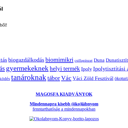
ól
ből!
biomimikri
tás
biogazdálkodás
Duna
Dunatisztít
csillagászat
gyermekeknek
ás
helyi termék
Ipolytisztítási
Ipoly
tanároknak
Vác
tábor
Váci Zöld Fesztivál
ökotur
zködés
MAGOSFA KIADVÁNYOK
Mindennapra kisebb (öko)lábnyom
fenntarthatóság a mindennapokban