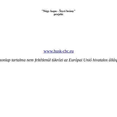
"Négy kapu - Štyri brány"
projekt
www.husk-cbc.eu
honlap tartalma nem feltétlenül tükrözi az Európai Unió hivatalos állás