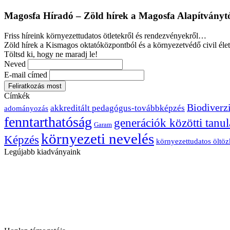
Magosfa Híradó – Zöld hírek a Magosfa Alapítványt
Friss híreink környezettudatos ötletekről és rendezvényekről…
Zöld hírek a Kismagos oktatóközpontból és a környezetvédő civil élet
Töltsd ki, hogy ne maradj le!
Neved
E-mail címed
Címkék
Biodiverzi
akkreditált pedagógus-továbbképzés
adományozás
fenntarthatóság
generációk közötti tanul
Garam
környezeti nevelés
Képzés
környezettudatos öltö
Legújabb kiadványaink