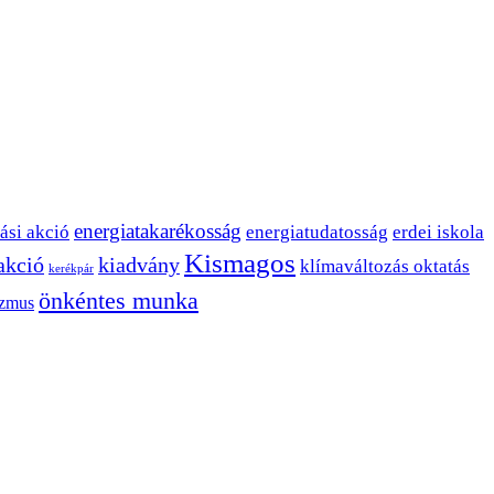
energiatakarékosság
ási akció
energiatudatosság
erdei iskola
Kismagos
 akció
kiadvány
klímaváltozás oktatás
kerékpár
önkéntes munka
izmus