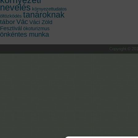
nevelés
környezettudatos
tanároknak
öltözködés
Vác
tábor
Váci Zöld
Fesztivál
ökoturizmus
önkéntes munka
Copyright © 201