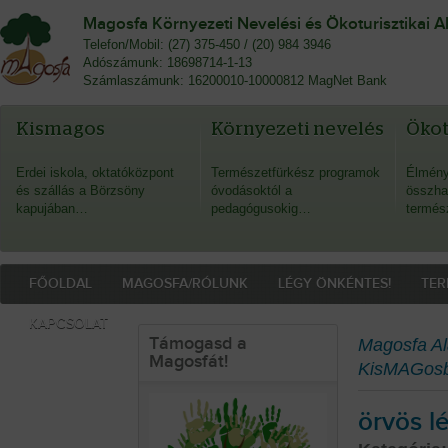
Magosfa Környezeti Nevelési és Ökoturisztikai A
Telefon/Mobil: (27) 375-450 / (20) 984 3946
Adószámunk: 18698714-1-13
Számlaszámunk: 16200010-10000812 MagNet Bank
Kismagos
Környezeti nevelés
Öko
Erdei iskola, oktatóközpont
Természetfürkész programok
Élmény
és szállás a Börzsöny
óvodásoktól a
összha
kapujában…
pedagógusokig…
termés
FŐOLDAL
MAGOSFA/RÓLUNK
LÉGY ÖNKÉNTES!
TER
KAPCSOLAT
Támogasd a
Magosfa Al
Magosfát!
KisMAGos
örvös l