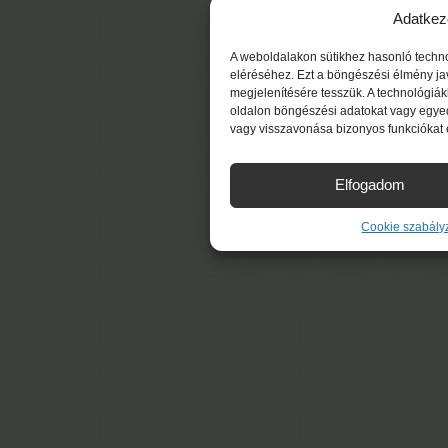
Adatkez
A weboldalakon sütikhez hasonló techn
eléréséhez. Ezt a böngészési élmény ja
megjelenítésére tesszük. A technológiá
oldalon böngészési adatokat vagy egyed
vagy visszavonása bizonyos funkciókat 
Elfogadom
Cookie szabály