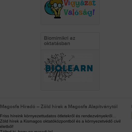
Biomimikri az
oktatásban
Magosfa Híradó – Zöld hírek a Magosfa Alapítványtól
Friss híreink környezettudatos ötletekről és rendezvényekről…
Zöld hírek a Kismagos oktatóközpontból és a környezetvédő civil
életből!
Töltsd ki, hogy ne maradj le!