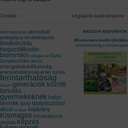
Címkék
Legújabb kiadványaink
akkreditált
MAGOSFA KIADVÁNYOK
adományozás
pedagógus-továbbképzés
Mindennapra kisebb (öko)láb
Biodiverzitás
fenntarthatóság a mindennapo
biogazdálkodás
biomimikri
Duna
csillagászat
Dunatisztítási akció
energiatakarékosság
energiatudatosság
erdei iskola
fenntarthatóság
generációk közötti
Garam
tanulás
gyermekeknek
helyi
termék
Ipolytisztítási
Ipoly
akció
kiadvány
kerékpár
Kismagos
klímaváltozás
Képzés
oktatás
környezeti