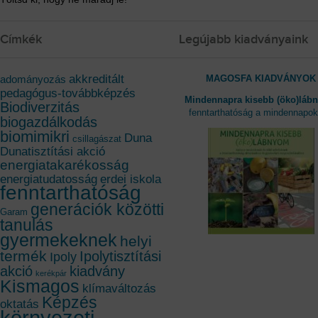
Címkék
Legújabb kiadványaink
akkreditált
MAGOSFA KIADVÁNYOK
adományozás
pedagógus-továbbképzés
Mindennapra kisebb (öko)láb
Biodiverzitás
fenntarthatóság a mindennapo
biogazdálkodás
biomimikri
Duna
csillagászat
Dunatisztítási akció
energiatakarékosság
energiatudatosság
erdei iskola
fenntarthatóság
generációk közötti
Garam
tanulás
gyermekeknek
helyi
termék
Ipolytisztítási
Ipoly
akció
kiadvány
kerékpár
Kismagos
klímaváltozás
Képzés
oktatás
környezeti