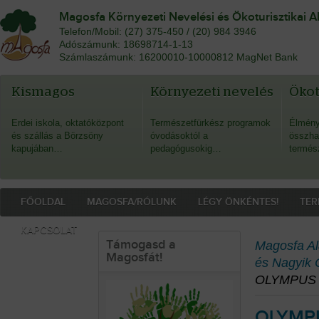
Magosfa Környezeti Nevelési és Ökoturisztikai A
Telefon/Mobil: (27) 375-450 / (20) 984 3946
Adószámunk: 18698714-1-13
Számlaszámunk: 16200010-10000812 MagNet Bank
Kismagos
Környezeti nevelés
Öko
Erdei iskola, oktatóközpont
Természetfürkész programok
Élmény
és szállás a Börzsöny
óvodásoktól a
összha
kapujában…
pedagógusokig…
termés
FŐOLDAL
MAGOSFA/RÓLUNK
LÉGY ÖNKÉNTES!
TER
KAPCSOLAT
Támogasd a
Magosfa Al
Magosfát!
és Nagyik 
OLYMPUS 
OLYMP