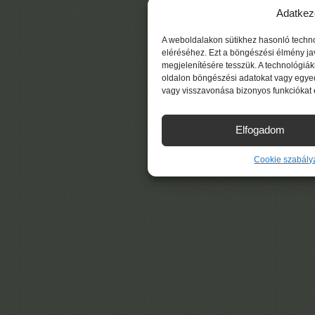
Adatkez
A weboldalakon sütikhez hasonló techn
eléréséhez. Ezt a böngészési élmény ja
megjelenítésére tesszük. A technológiá
oldalon böngészési adatokat vagy egyed
vagy visszavonása bizonyos funkciókat 
Elfogadom
Cookie szabály