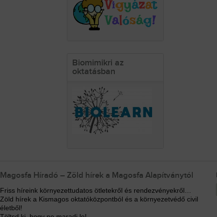
Biomimikri az
oktatásban
Magosfa Híradó – Zöld hírek a Magosfa Alapítványtól
Friss híreink környezettudatos ötletekről és rendezvényekről…
Zöld hírek a Kismagos oktatóközpontból és a környezetvédő civil
életből!
Töltsd ki, hogy ne maradj le!