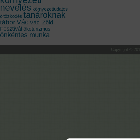
nevelés
környezettudatos
tanároknak
öltözködés
Vác
tábor
Váci Zöld
Fesztivál
ökoturizmus
önkéntes munka
Copyright © 201