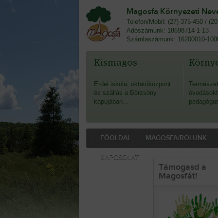
Magosfa Környezeti Nevel
Telefon/Mobil: (27) 375-450 / (2
Adószámunk: 18698714-1-13
Számlaszámunk: 16200010-100
Kismagos
Környe
Erdei iskola, oktatóközpont
Természet
és szállás a Börzsöny
óvodásokt
kapujában…
pedagógu
FŐOLDAL
MAGOSFA/RÓLUNK
KAPCSOLAT
Támogasd a
Magosfát!