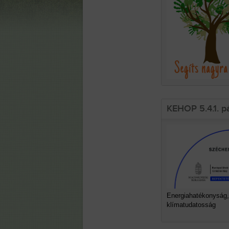
KEHOP 5.4.1. p
Energiahatékonyság,
klímatudatosság