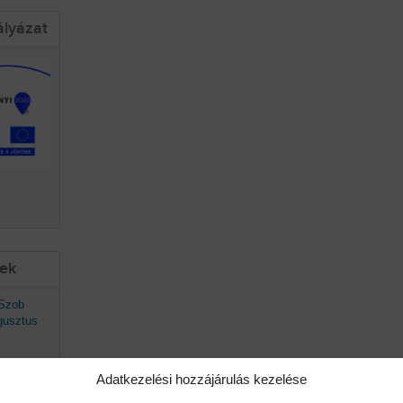
ályázat
sek
 Szob
gusztus
Adatkezelési hozzájárulás kezelése
avaszán
ő.