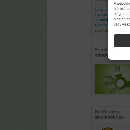
A webolda
eléréséhe
Tanuljunk a természe
megjelenít
Továbbképzés a biom
oldalon b
oktatásban való
vagy viss
alkalmazásáról
2026. június 19. pént
Fenntarthatósá
mindennapokb
Netfürkész
iskolásoknak