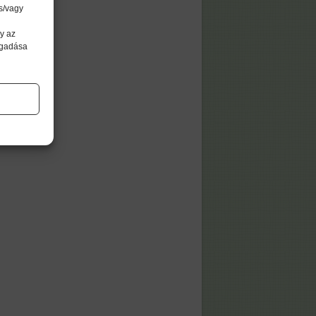
s/vagy
y az
agadása