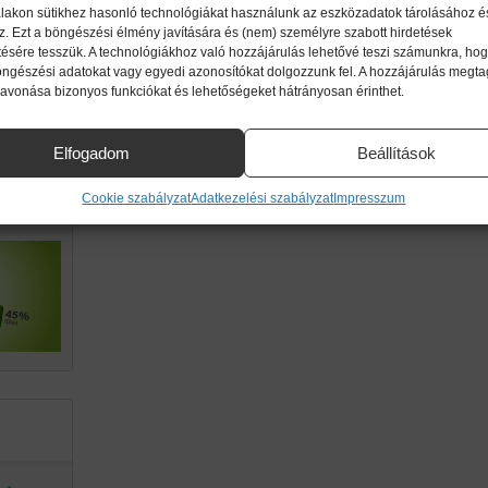
lakon sütikhez hasonló technológiákat használunk az eszközadatok tárolásához é
z. Ezt a böngészési élmény javítására és (nem) személyre szabott hirdetések
ttől!
ésére tesszük. A technológiákhoz való hozzájárulás lehetővé teszi számunkra, hog
imikri
öngészési adatokat vagy egyedi azonosítókat dolgozzunk fel. A hozzájárulás megt
zavonása bizonyos funkciókat és lehetőségeket hátrányosan érinthet.
ek.
Elfogadom
Beállítások
g a
Cookie szabályzat
Adatkezelési szabályzat
Impresszum
an