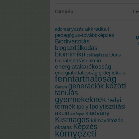
Címkék
Le
akkreditált
adományozás
pedagógus-továbbképzés
M
Biodiverzitás
biogazdálkodás
biomimikri
Duna
csillagászat
Dunatisztítási akció
energiatakarékosság
energiatudatosság
erdei iskola
fenntarthatóság
generációk közötti
Garam
tanulás
gyermekeknek
helyi
termék
Ipolytisztítási
Ipoly
akció
kiadvány
kerékpár
Kismagos
klímaváltozás
Képzés
oktatás
környezeti