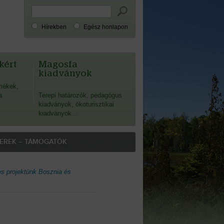
Hírekben
Egész honlapon
kért
Magosfa
kiadványok
mékek,
a
Terepi határozók, pedagógus
kiadványok, ökoturisztikai
kiadványok…
EREK – TÁMOGATÓK
es projektünk Bosznia és