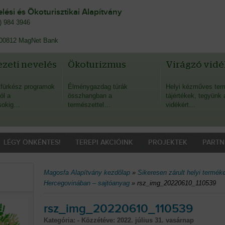
ési és Ökoturisztikai Alapítvány
0) 984 3946
00812 MagNet Bank
zeti nevelés
Ökoturizmus
Virágzó vidé
fürkész programok
Élménygazdag túrák
Helyi kézműves ter
ól a
összhangban a
tájértékek, tegyünk 
sokig…
természettel…
vidékért…
LÉGY ÖNKÉNTES!
TEREPI AKCIÓINK
PROJEKTEK
PARTN
Magosfa Alapítvány kezdőlap
»
Sikeresen zárult helyi termék
Hercegovinában – sajtóanyag
»
rsz_img_20220610_110539
rsz_img_20220610_110539
Kategória: - Közzétéve:
2022. július 31. vasárnap