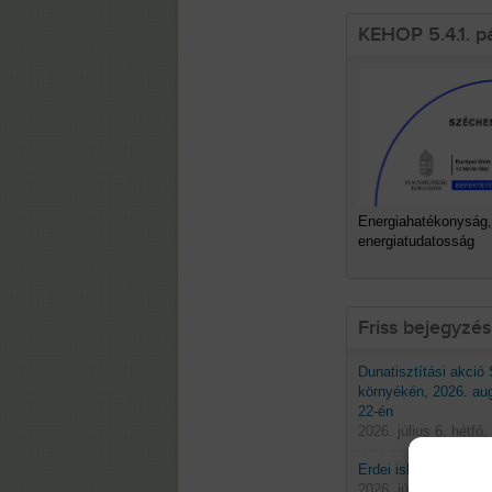
KEHOP 5.4.1. p
Energiahatékonyság,
energiatudatosság
Friss bejegyzé
Dunatisztítási akció
környékén, 2026. au
22-én
2026. július 6. hétfő.
Erdei iskolák 2026 t
2026. június 29. hétf