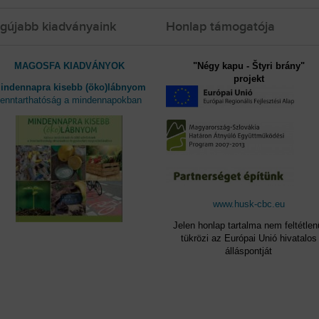
gújabb kiadványaink
Honlap támogatója
MAGOSFA KIADVÁNYOK
"Négy kapu - Štyri brány"
projekt
indennapra kisebb (öko)lábnyom
fenntarthatóság a mindennapokban
www.husk-cbc.eu
Jelen honlap tartalma nem feltétlen
tükrözi az Európai Unió hivatalos
álláspontját