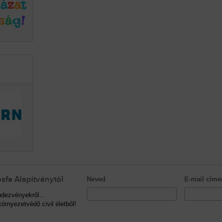
sfa Alapítványtól
Neved
E-mail címe
rendezvényekről…
örnyezetvédő civil életből!