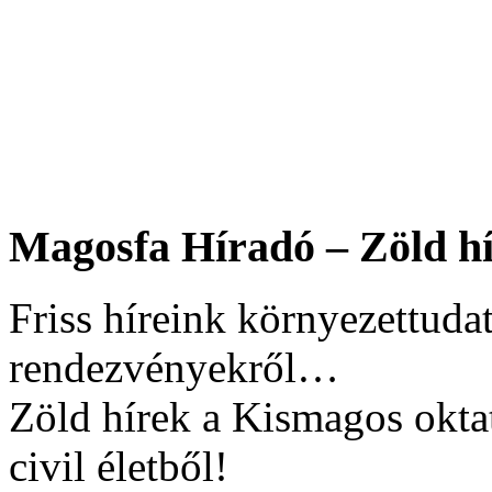
Magosfa Híradó – Zöld hí
Friss híreink környezettudat
rendezvényekről…
Zöld hírek a Kismagos okta
civil életből!