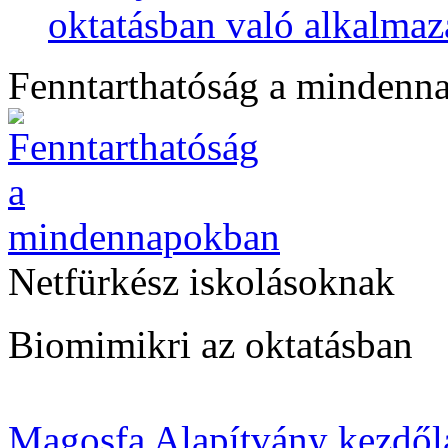
oktatásban való alkalmaz
Fenntarthatóság a mindenn
Netfürkész iskolásoknak
Biomimikri az oktatásban
Magosfa Alapítvány kezdől