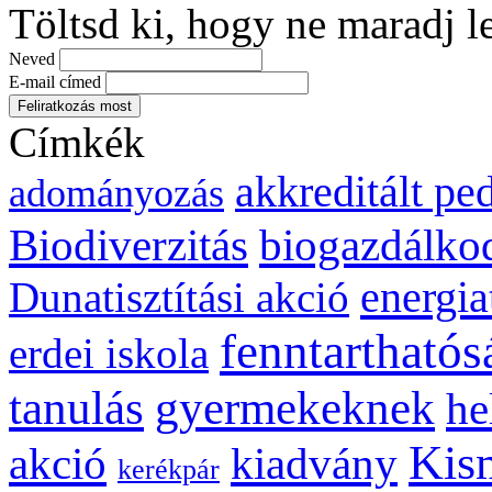
Töltsd ki, hogy ne maradj l
Neved
E-mail címed
Címkék
akkreditált p
adományozás
biogazdálko
Biodiverzitás
energia
Dunatisztítási akció
fenntarthatós
erdei iskola
gyermekeknek
tanulás
he
Kis
kiadvány
akció
kerékpár