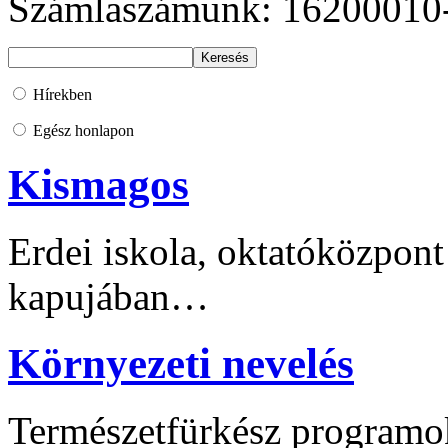
Számlaszámunk: 16200010
Hírekben
Egész honlapon
Kismagos
Erdei iskola, oktatóközpont
kapujában…
Környezeti nevelés
Természetfürkész programo