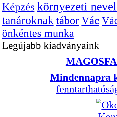
környezeti nevel
Képzés
tanároknak
tábor
Vác
Vác
önkéntes munka
Legújabb kiadványaink
MAGOSFA
Mindennapra k
fenntarthatós