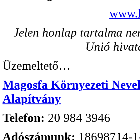
www.h
Jelen honlap tartalma nem
Unió hivat
Üzemeltető…
Magosfa Környezeti Nevelé
Alapítvány
Telefon:
20 984 3946
Adószámunk:
18698714-1