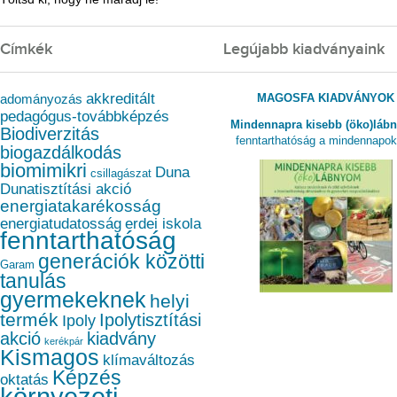
Címkék
Legújabb kiadványaink
akkreditált
MAGOSFA KIADVÁNYOK
adományozás
pedagógus-továbbképzés
Mindennapra kisebb (öko)láb
Biodiverzitás
fenntarthatóság a mindennapo
biogazdálkodás
biomimikri
Duna
csillagászat
Dunatisztítási akció
energiatakarékosság
energiatudatosság
erdei iskola
fenntarthatóság
generációk közötti
Garam
tanulás
gyermekeknek
helyi
termék
Ipolytisztítási
Ipoly
akció
kiadvány
kerékpár
Kismagos
klímaváltozás
Képzés
oktatás
környezeti