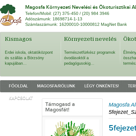
Magosfa Környezeti Nevelési és Ökoturisztikai A
Telefon/Mobil: (27) 375-450 / (20) 984 3946
Adószámunk: 18698714-1-13
Számlaszámunk: 16200010-10000812 MagNet Bank
Kismagos
Környezeti nevelés
Öko
Erdei iskola, oktatóközpont
Természetfürkész programok
Élmény
és szállás a Börzsöny
óvodásoktól a
összha
kapujában…
pedagógusokig…
termés
FŐOLDAL
MAGOSFA/RÓLUNK
LÉGY ÖNKÉNTES!
TER
KAPCSOLAT
Támogasd a
Magosfa Al
Magosfát!
5fejezet_
5fejez