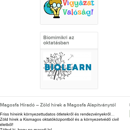
Biomimikri az
oktatásban
Magosfa Híradó – Zöld hírek a Magosfa Alapítványtól
Friss híreink környezettudatos ötletekről és rendezvényekről…
Zöld hírek a Kismagos oktatóközpontból és a környezetvédő civil
életből!
Töltsd ki, hogy ne maradj le!