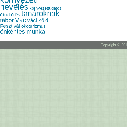
nevelés
környezettudatos
tanároknak
öltözködés
Vác
tábor
Váci Zöld
Fesztivál
ökoturizmus
önkéntes munka
Copyright © 201