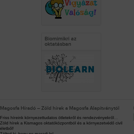
Biomimikri az
oktatásban
Magosfa Híradó – Zöld hírek a Magosfa Alapítványtól
Friss híreink környezettudatos ötletekről és rendezvényekről…
Zöld hírek a Kismagos oktatóközpontból és a környezetvédő civil
életből!
Töltsd ki, hogy ne maradj le!