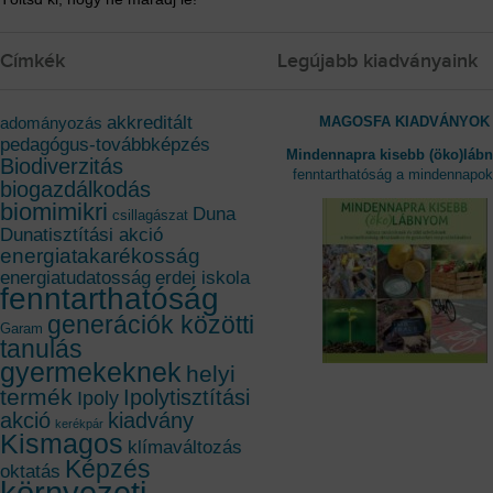
Címkék
Legújabb kiadványaink
akkreditált
MAGOSFA KIADVÁNYOK
adományozás
pedagógus-továbbképzés
Mindennapra kisebb (öko)láb
Biodiverzitás
fenntarthatóság a mindennapo
biogazdálkodás
biomimikri
Duna
csillagászat
Dunatisztítási akció
energiatakarékosság
energiatudatosság
erdei iskola
fenntarthatóság
generációk közötti
Garam
tanulás
gyermekeknek
helyi
termék
Ipolytisztítási
Ipoly
akció
kiadvány
kerékpár
Kismagos
klímaváltozás
Képzés
oktatás
környezeti