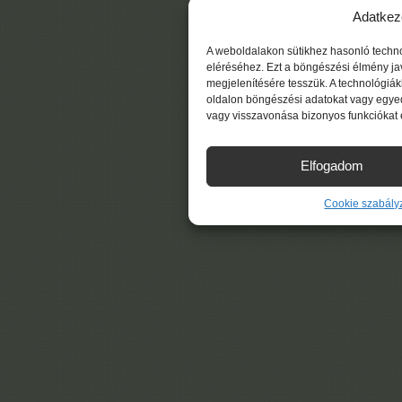
Adatkez
A weboldalakon sütikhez hasonló techn
eléréséhez. Ezt a böngészési élmény ja
megjelenítésére tesszük. A technológiá
oldalon böngészési adatokat vagy egyed
vagy visszavonása bizonyos funkciókat 
Elfogadom
Cookie szabály