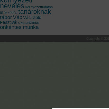
nevelés
környezettudatos
tanároknak
öltözködés
Vác
tábor
Váci Zöld
Fesztivál
ökoturizmus
önkéntes munka
Copyright © 201