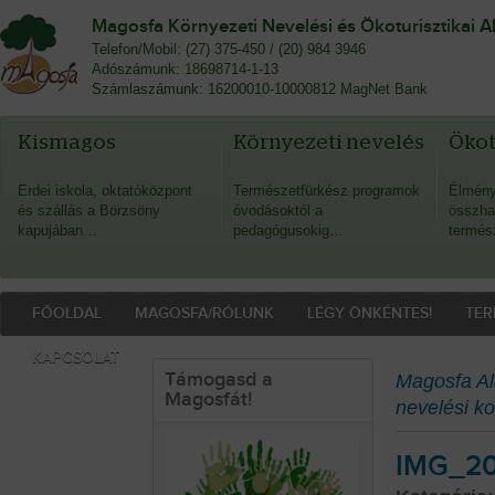
Magosfa Környezeti Nevelési és Ökoturisztikai A
Telefon/Mobil: (27) 375-450 / (20) 984 3946
Adószámunk: 18698714-1-13
Számlaszámunk: 16200010-10000812 MagNet Bank
Kismagos
Környezeti nevelés
Öko
Erdei iskola, oktatóközpont
Természetfürkész programok
Élmény
és szállás a Börzsöny
óvodásoktól a
összha
kapujában…
pedagógusokig…
termés
FŐOLDAL
MAGOSFA/RÓLUNK
LÉGY ÖNKÉNTES!
TER
KAPCSOLAT
Támogasd a
Magosfa Al
Magosfát!
nevelési k
IMG_20