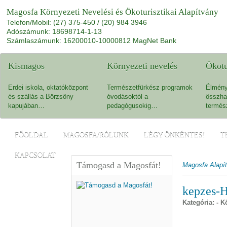
Magosfa Környezeti Nevelési és Ökoturisztikai Alapítvány
Telefon/Mobil: (27) 375-450 / (20) 984 3946
Adószámunk: 18698714-1-13
Számlaszámunk: 16200010-10000812 MagNet Bank
Kismagos
Környezeti nevelés
Ökot
Erdei iskola, oktatóközpont
Természetfürkész programok
Élmény
és szállás a Börzsöny
óvodásoktól a
összha
kapujában…
pedagógusokig…
termés
FŐOLDAL
MAGOSFA/RÓLUNK
LÉGY ÖNKÉNTES!
T
KAPCSOLAT
Támogasd a Magosfát!
Magosfa Alapí
kepzes-
Kategória: - 