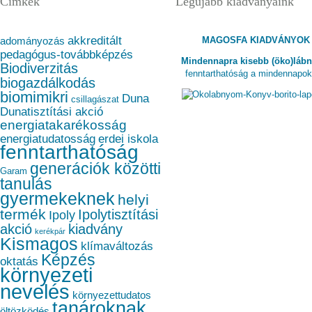
Címkék
Legújabb kiadványaink
akkreditált
MAGOSFA KIADVÁNYOK
adományozás
pedagógus-továbbképzés
Mindennapra kisebb (öko)láb
Biodiverzitás
fenntarthatóság a mindennapo
biogazdálkodás
biomimikri
Duna
csillagászat
Dunatisztítási akció
energiatakarékosság
energiatudatosság
erdei iskola
fenntarthatóság
generációk közötti
Garam
tanulás
gyermekeknek
helyi
termék
Ipolytisztítási
Ipoly
akció
kiadvány
kerékpár
Kismagos
klímaváltozás
Képzés
oktatás
környezeti
nevelés
környezettudatos
tanároknak
öltözködés