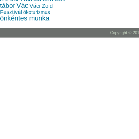
Vác
tábor
Váci Zöld
Fesztivál
ökoturizmus
önkéntes munka
Copyright © 201