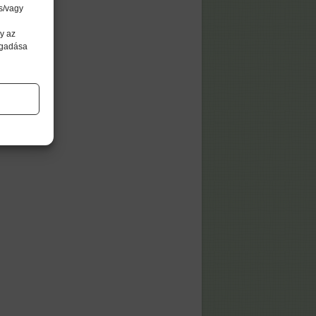
s/vagy
y az
agadása