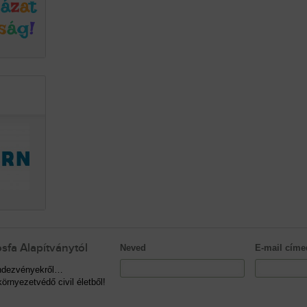
sfa Alapítványtól
Neved
E-mail címe
rendezvényekről…
örnyezetvédő civil életből!