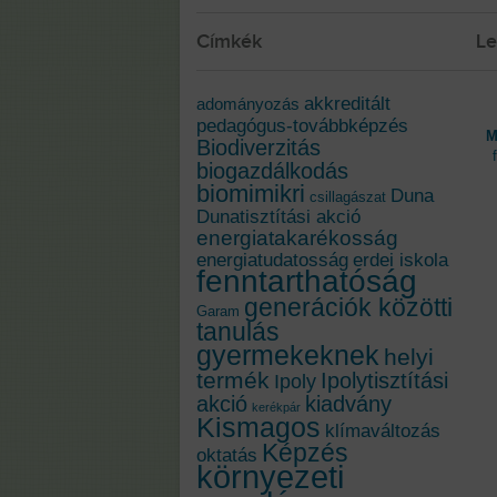
Címkék
Le
akkreditált
adományozás
pedagógus-továbbképzés
M
Biodiverzitás
biogazdálkodás
biomimikri
Duna
csillagászat
Dunatisztítási akció
energiatakarékosság
energiatudatosság
erdei iskola
fenntarthatóság
generációk közötti
Garam
tanulás
gyermekeknek
helyi
termék
Ipolytisztítási
Ipoly
akció
kiadvány
kerékpár
Kismagos
klímaváltozás
Képzés
oktatás
környezeti