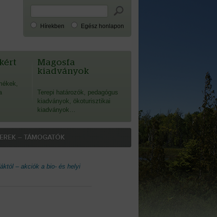
Hírekben
Egész honlapon
kért
Magosfa
kiadványok
mékek,
a
Terepi határozók, pedagógus
kiadványok, ökoturisztikai
kiadványok…
EREK – TÁMOGATÓK
któl – akciók a bio- és helyi