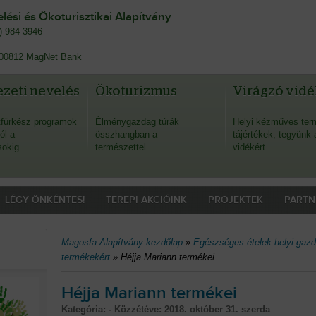
ési és Ökoturisztikai Alapítvány
0) 984 3946
00812 MagNet Bank
zeti nevelés
Ökoturizmus
Virágzó vidé
fürkész programok
Élménygazdag túrák
Helyi kézműves ter
ól a
összhangban a
tájértékek, tegyünk 
sokig…
természettel…
vidékért…
LÉGY ÖNKÉNTES!
TEREPI AKCIÓINK
PROJEKTEK
PARTN
Magosfa Alapítvány kezdőlap
»
Egészséges ételek helyi gazdá
termékekért
»
Héjja Mariann termékei
Héjja Mariann termékei
Kategória: - Közzétéve:
2018. október 31. szerda