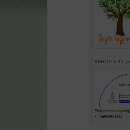
KEHOP 5.4.1. p
Energiahatékonyság,
klímatudatosság