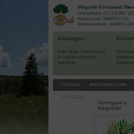
Magosfa Környezeti Nevel
Telefon/Mobil: (27) 375-450 / (2
Adószámunk: 18698714-1-13
Számlaszámunk: 16200010-100
Kismagos
Környe
Erdei iskola, oktatóközpont
Természet
és szállás a Börzsöny
óvodásokt
kapujában…
pedagógu
FŐOLDAL
MAGOSFA/RÓLUNK
KAPCSOLAT
Támogasd a
Magosfát!