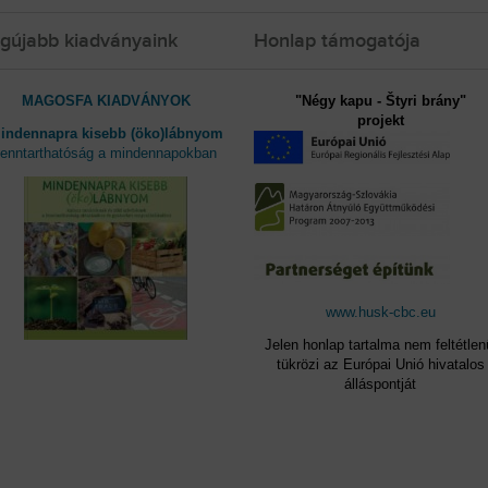
gújabb kiadványaink
Honlap támogatója
MAGOSFA KIADVÁNYOK
"Négy kapu - Štyri brány"
projekt
indennapra kisebb (öko)lábnyom
fenntarthatóság a mindennapokban
www.husk-cbc.eu
Jelen honlap tartalma nem feltétlen
tükrözi az Európai Unió hivatalos
álláspontját