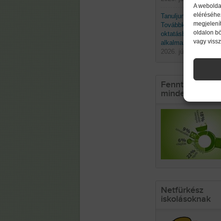
A webolda
eléréséhe
Tanuljunk a természe
megjelenít
Továbbképzés a biom
oldalon b
oktatásban való
vagy viss
alkalmazásáról
2026. június 19. pént
Fenntarthatósá
mindennapokb
Netfürkész
iskolásoknak