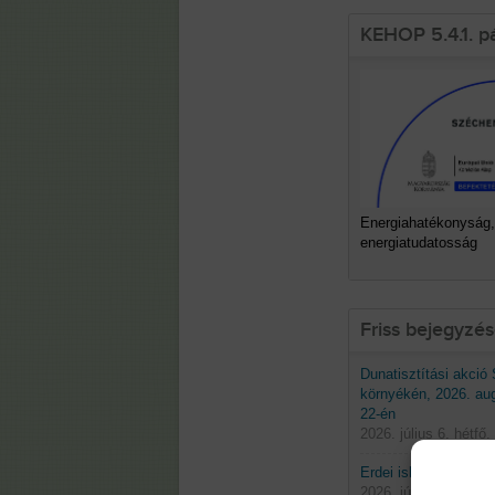
KEHOP 5.4.1. p
Energiahatékonyság,
energiatudatosság
Friss bejegyzé
Dunatisztítási akció
környékén, 2026. au
22-én
2026. július 6. hétfő.
Erdei iskolák 2026 t
2026. június 29. hétf