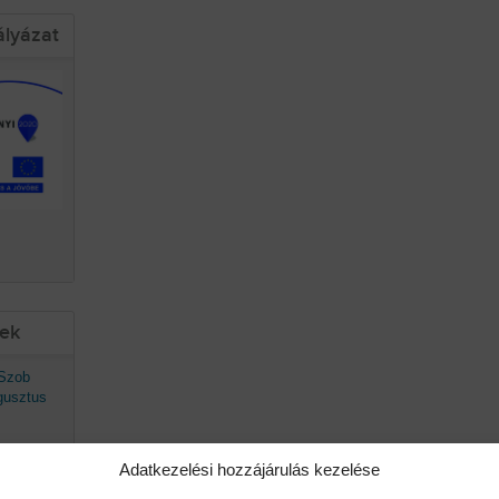
ályázat
sek
 Szob
gusztus
Adatkezelési hozzájárulás kezelése
avaszán
ő.