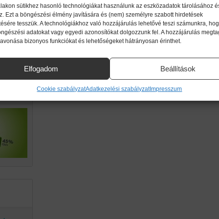
lakon sütikhez hasonló technológiákat használunk az eszközadatok tárolásához é
z. Ezt a böngészési élmény javítására és (nem) személyre szabott hirdetések
ttől!
ésére tesszük. A technológiákhoz való hozzájárulás lehetővé teszi számunkra, hog
imikri
öngészési adatokat vagy egyedi azonosítókat dolgozzunk fel. A hozzájárulás megt
zavonása bizonyos funkciókat és lehetőségeket hátrányosan érinthet.
ek.
Elfogadom
Beállítások
g a
Cookie szabályzat
Adatkezelési szabályzat
Impresszum
an