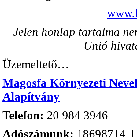
www.h
Jelen honlap tartalma nem
Unió hivat
Üzemeltető…
Magosfa Környezeti Nevelé
Alapítvány
Telefon:
20 984 3946
Adószámunk:
18698714-1