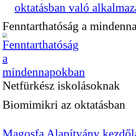
oktatásban való alkalmaz
Fenntarthatóság a mindenn
Netfürkész iskolásoknak
Biomimikri az oktatásban
Magosfa Alapítvány kezdől