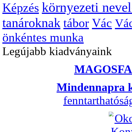
környezeti nevel
Képzés
tanároknak
tábor
Vác
Vác
önkéntes munka
Legújabb kiadványaink
MAGOSFA
Mindennapra k
fenntarthatós