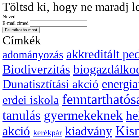
Töltsd ki, hogy ne maradj l
Neved
E-mail címed
Címkék
akkreditált p
adományozás
biogazdálko
Biodiverzitás
energia
Dunatisztítási akció
fenntarthatós
erdei iskola
gyermekeknek
tanulás
he
Kis
kiadvány
akció
kerékpár