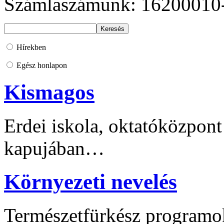
Számlaszámunk: 16200010
Hírekben
Egész honlapon
Kismagos
Erdei iskola, oktatóközpont
kapujában…
Környezeti nevelés
Természetfürkész programo