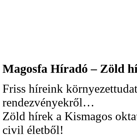
Magosfa Híradó – Zöld hí
Friss híreink környezettudat
rendezvényekről…
Zöld hírek a Kismagos okta
civil életből!