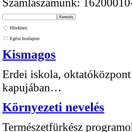
Számlaszámunk: 16200010
Hírekben
Egész honlapon
Kismagos
Erdei iskola, oktatóközpont
kapujában…
Környezeti nevelés
Természetfürkész programo