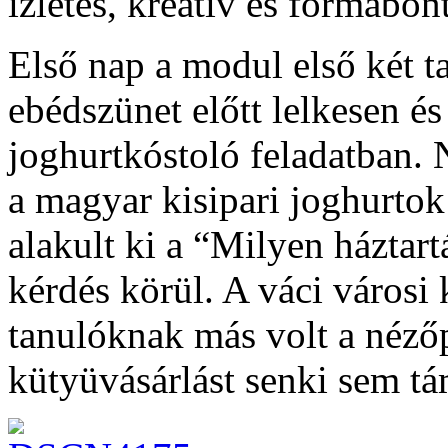
ízletes, kreatív és formabon
Első nap a modul első két ta
ebédszünet előtt lelkesen és
joghurtkóstoló feladatban. 
a magyar kisipari joghurtok
alakult ki a “Milyen háztar
kérdés körül. A váci városi 
tanulóknak más volt a nézőp
kütyüvásárlást senki sem tá