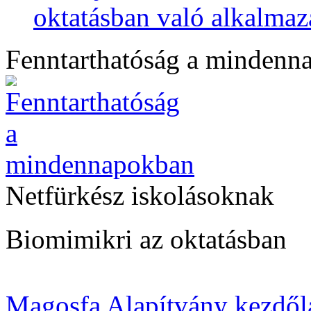
oktatásban való alkalmaz
Fenntarthatóság a mindenn
Netfürkész iskolásoknak
Biomimikri az oktatásban
Magosfa Alapítvány kezdől