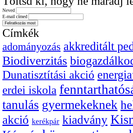
Töltsd ki, hogy ne maradj l
Neved
E-mail címed
Címkék
akkreditált p
adományozás
biogazdálko
Biodiverzitás
energia
Dunatisztítási akció
fenntarthatós
erdei iskola
gyermekeknek
tanulás
he
Kis
kiadvány
akció
kerékpár