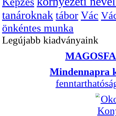
környezeti nevel
Képzés
tanároknak
tábor
Vác
Vác
önkéntes munka
Legújabb kiadványaink
MAGOSFA
Mindennapra k
fenntarthatós