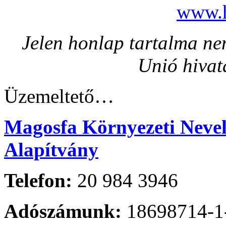
www.h
Jelen honlap tartalma nem
Unió hivat
Üzemeltető…
Magosfa Környezeti Nevelé
Alapítvány
Telefon:
20 984 3946
Adószámunk:
18698714-1