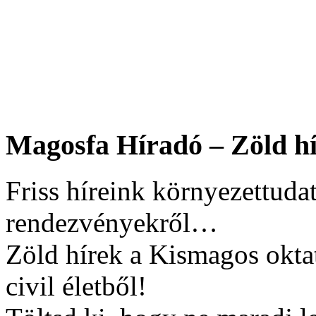
Magosfa Híradó – Zöld hí
Friss híreink környezettudat
rendezvényekről…
Zöld hírek a Kismagos okta
civil életből!