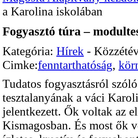
a Karolina iskolában
Fogyasztó túra – modulte
Kategória:
Hírek
- Közzété
Cimke:
fenntarthatóság
,
kör
Tudatos fogyasztásról szól
tesztalanyának a váci Karol
jelentkezett. Ők voltak az e
Kismagosban. És most ők ve