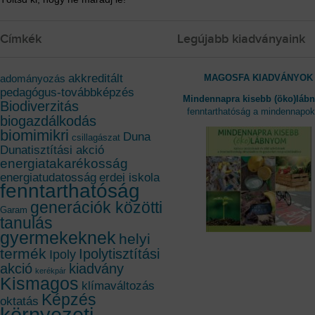
Címkék
Legújabb kiadványaink
akkreditált
MAGOSFA KIADVÁNYOK
adományozás
pedagógus-továbbképzés
Mindennapra kisebb (öko)láb
Biodiverzitás
fenntarthatóság a mindennapo
biogazdálkodás
biomimikri
Duna
csillagászat
Dunatisztítási akció
energiatakarékosság
energiatudatosság
erdei iskola
fenntarthatóság
generációk közötti
Garam
tanulás
gyermekeknek
helyi
termék
Ipolytisztítási
Ipoly
akció
kiadvány
kerékpár
Kismagos
klímaváltozás
Képzés
oktatás
környezeti