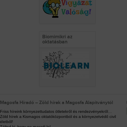
Biomimikri az
oktatásban
Magosfa Híradó – Zöld hírek a Magosfa Alapítványtól
Friss híreink környezettudatos ötletekről és rendezvényekről…
Zöld hírek a Kismagos oktatóközpontból és a környezetvédő civil
életből!
Töltsd ki, hogy ne maradj le!