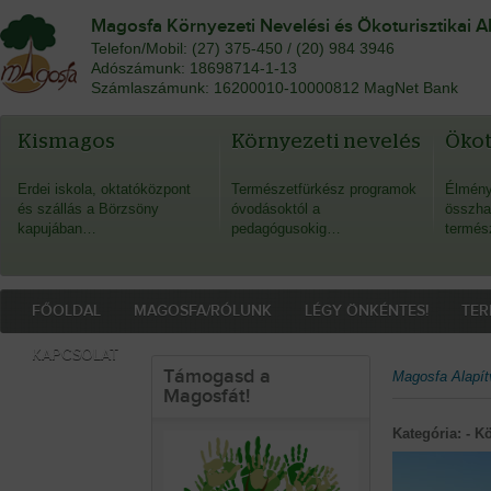
Magosfa Környezeti Nevelési és Ökoturisztikai A
Telefon/Mobil: (27) 375-450 / (20) 984 3946
Adószámunk: 18698714-1-13
Számlaszámunk: 16200010-10000812 MagNet Bank
Kismagos
Környezeti nevelés
Öko
Erdei iskola, oktatóközpont
Természetfürkész programok
Élmény
és szállás a Börzsöny
óvodásoktól a
összha
kapujában…
pedagógusokig…
termés
FŐOLDAL
MAGOSFA/RÓLUNK
LÉGY ÖNKÉNTES!
TER
KAPCSOLAT
Támogasd a
Magosfa Alapít
Magosfát!
Kategória: - K