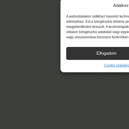
Adatkez
A weboldalakon sütikhez hasonló techn
eléréséhez. Ezt a böngészési élmény ja
megjelenítésére tesszük. A technológiá
oldalon böngészési adatokat vagy egyed
vagy visszavonása bizonyos funkciókat 
Elfogadom
Cookie szabály