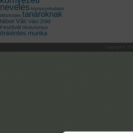
nevelés
környezettudatos
tanároknak
öltözködés
Vác
tábor
Váci Zöld
Fesztivál
ökoturizmus
önkéntes munka
Copyright © 201