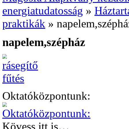
energiatudatosság
»
Háztart
praktikák
»
napelem,széphá
napelem,szépház
Oktatóközpontunk:
Kövess itt is…