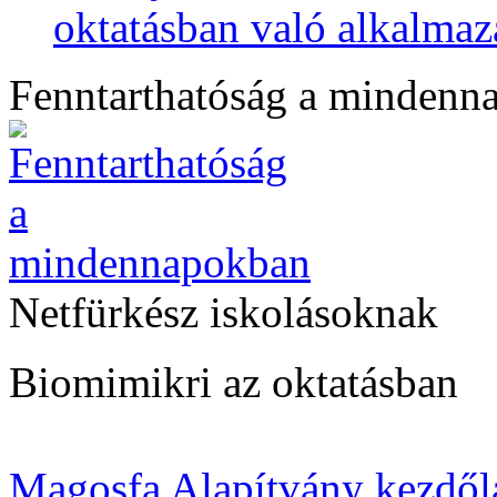
oktatásban való alkalmaz
Fenntarthatóság a mindenn
Netfürkész iskolásoknak
Biomimikri az oktatásban
Magosfa Alapítvány kezdől