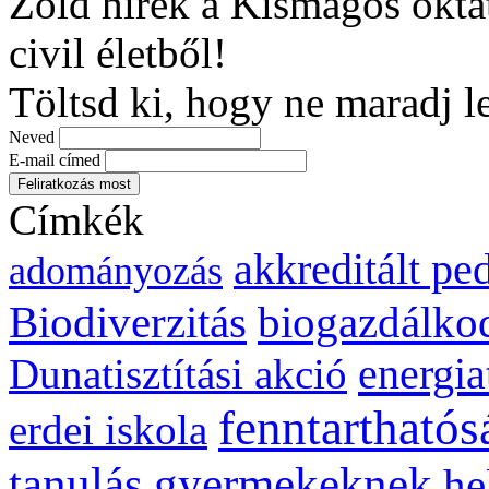
Zöld hírek a Kismagos okta
civil életből!
Töltsd ki, hogy ne maradj l
Neved
E-mail címed
Címkék
akkreditált p
adományozás
biogazdálko
Biodiverzitás
energia
Dunatisztítási akció
fenntarthatós
erdei iskola
gyermekeknek
tanulás
he