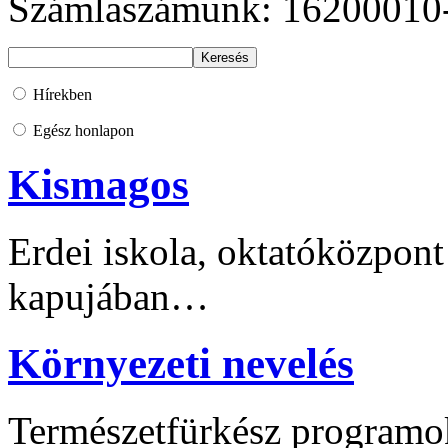
Számlaszámunk: 16200010
Hírekben
Egész honlapon
Kismagos
Erdei iskola, oktatóközpont
kapujában…
Környezeti nevelés
Természetfürkész programo