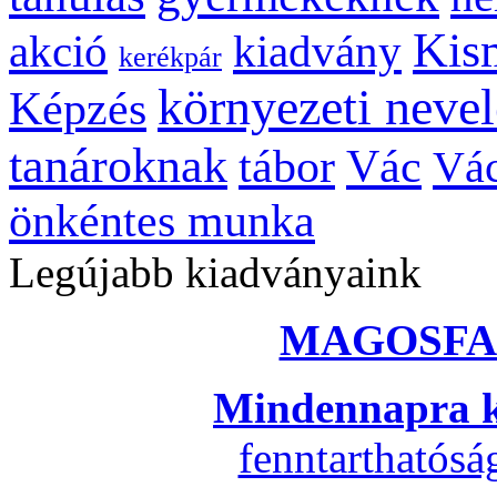
Kis
kiadvány
akció
kerékpár
környezeti nevel
Képzés
tanároknak
tábor
Vác
Vác
önkéntes munka
Legújabb kiadványaink
MAGOSFA
Mindennapra k
fenntarthatós