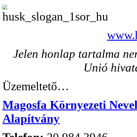
www.h
Jelen honlap tartalma nem
Unió hivat
Üzemeltető…
Magosfa Környezeti Nevelé
Alapítvány