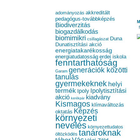
akkreditált
adományozás
pedagógus-továbbképzés
M
Biodiverzitás
biogazdálkodás
biomimikri
Duna
csillagászat
Dunatisztítási akció
energiatakarékosság
energiatudatosság
erdei iskola
fenntarthatóság
generációk közötti
Garam
tanulás
gyermekeknek
helyi
termék
Ipolytisztítási
Ipoly
akció
kiadvány
kerékpár
Kismagos
klímaváltozás
Képzés
oktatás
környezeti
nevelés
környezettudatos
tanároknak
öltözködés
Vác
tábor