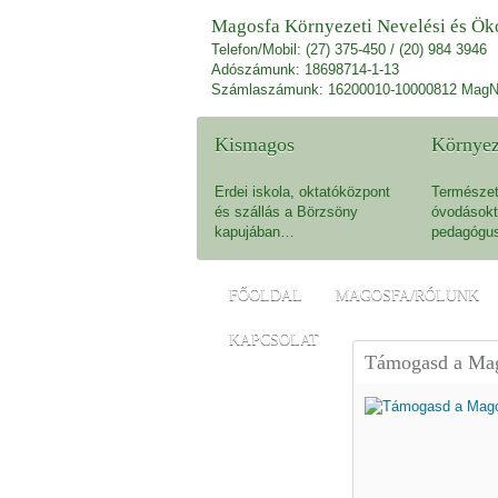
Magosfa Környezeti Nevelési és Öko
Telefon/Mobil: (27) 375-450 / (20) 984 3946
Adószámunk: 18698714-1-13
Számlaszámunk: 16200010-10000812 MagN
Kismagos
Környez
Erdei iskola, oktatóközpont
Természet
és szállás a Börzsöny
óvodásokt
kapujában…
pedagógu
FŐOLDAL
MAGOSFA/RÓLUNK
KAPCSOLAT
Támogasd a Mag