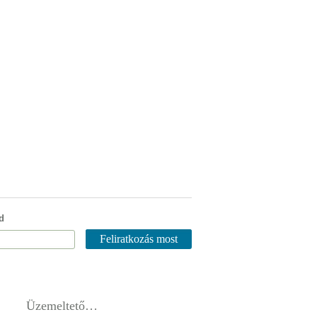
d
Üzemeltető…