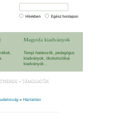
Hírekben
Egész honlapon
t
Magosfa kiadványok
mékek,
Terepi határozók, pedagógus
a
kiadványok, ökoturisztikai
kiadványok…
RTNEREK – TÁMOGATÓK
tudatosság
»
Háztartási