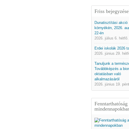
Friss bejegyzés
Dunatisztítási akció
környékén, 2026. au
22-én
2026. július 6. hétfő.
Erdei iskolák 2026 
2026. június 29. hétf
Tanuljunk a természe
Továbbképzés a bio
oktatásban való
alkalmazásáról
2026. június 19. pén
Fenntarthatóság
mindennapokba