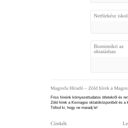
Netfürkész isko
Biomimikri az
oktatásban
Magosfa Híradó – Zöld hírek a Magos
Friss híreink környezettudatos ötletekről és 
Zöld hírek a Kismagos oktatóközpontból és a k
Töltsd ki, hogy ne maradj le!
Címkék
Le