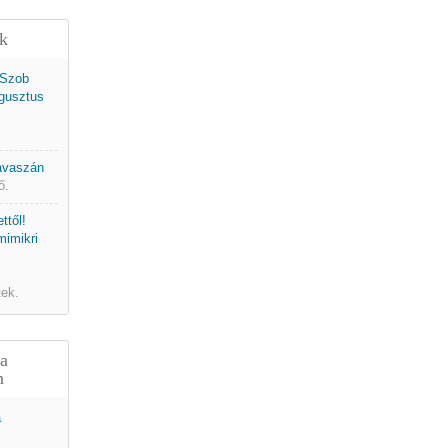
ek
 Szob
gusztus
tavaszán
ő.
ttől!
mimikri
tek.
 a
n