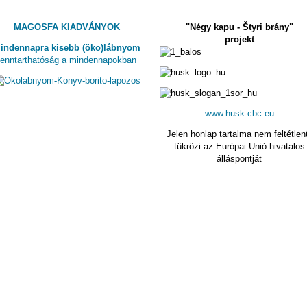
MAGOSFA KIADVÁNYOK
"Négy kapu - Štyri brány"
projekt
indennapra kisebb (öko)lábnyom
fenntarthatóság a mindennapokban
www.husk-cbc.eu
Jelen honlap tartalma nem feltétlen
tükrözi az Európai Unió hivatalos
álláspontját