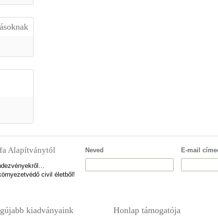
lásoknak
fa Alapítványtól
Neved
E-mail címe
rendezvényekről…
örnyezetvédő civil életből!
gújabb kiadványaink
Honlap támogatója