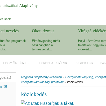
turisztikai Alapítvány
et Bank
eti nevelés
Ökoturizmus
Virágzó vidékér
fürkész programok
Élménygazdag túrák
Helyi kézműves ter
ól a
összhangban a
tájértékek, tegyünk 
sokig…
természettel…
vidékért…
LÉGY ÖNKÉNTES!
TEREPI AKCIÓINK
PROJEKTEK
PA
osfát!
Magosfa Alapítvány kezdőlap
»
Energiahatékonyság, energia
energiatakarékossági praktikák
»
közlekedés
közlekedés