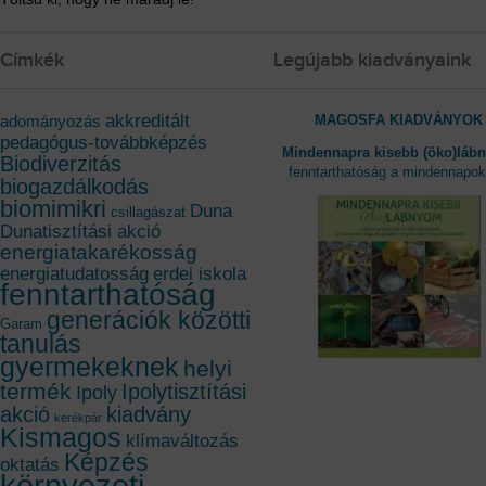
Címkék
Legújabb kiadványaink
akkreditált
MAGOSFA KIADVÁNYOK
adományozás
pedagógus-továbbképzés
Mindennapra kisebb (öko)láb
Biodiverzitás
fenntarthatóság a mindennapo
biogazdálkodás
biomimikri
Duna
csillagászat
Dunatisztítási akció
energiatakarékosság
energiatudatosság
erdei iskola
fenntarthatóság
generációk közötti
Garam
tanulás
gyermekeknek
helyi
termék
Ipolytisztítási
Ipoly
akció
kiadvány
kerékpár
Kismagos
klímaváltozás
Képzés
oktatás
környezeti