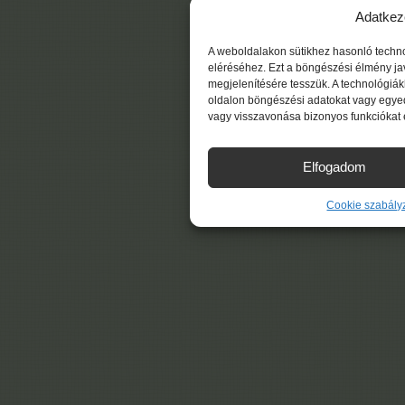
Adatkez
A weboldalakon sütikhez hasonló techn
eléréséhez. Ezt a böngészési élmény ja
megjelenítésére tesszük. A technológiá
oldalon böngészési adatokat vagy egyed
vagy visszavonása bizonyos funkciókat 
Elfogadom
Cookie szabály