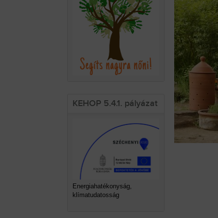
KEHOP 5.4.1. pályázat
Energiahatékonyság,
klímatudatosság