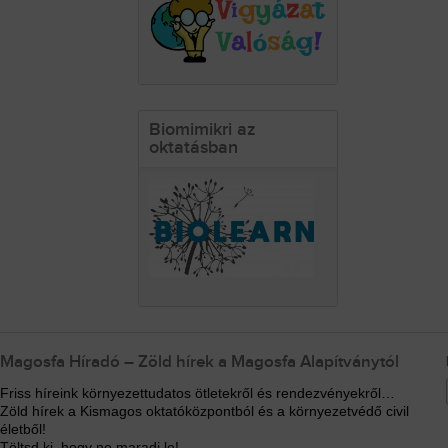
Biomimikri az
oktatásban
Magosfa Híradó – Zöld hírek a Magosfa Alapítványtól
Friss híreink környezettudatos ötletekről és rendezvényekről…
Zöld hírek a Kismagos oktatóközpontból és a környezetvédő civil
életből!
Töltsd ki, hogy ne maradj le!