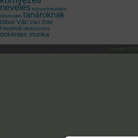
nevelés
környezettudatos
tanároknak
öltözködés
Vác
tábor
Váci Zöld
Fesztivál
ökoturizmus
önkéntes munka
Copyright © 201