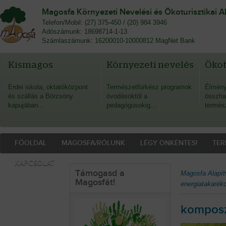
Magosfa Környezeti Nevelési és Ökoturisztikai A
Telefon/Mobil: (27) 375-450 / (20) 984 3946
Adószámunk: 18698714-1-13
Számlaszámunk: 16200010-10000812 MagNet Bank
Kismagos
Környezeti nevelés
Öko
Erdei iskola, oktatóközpont
Természetfürkész programok
Élmény
és szállás a Börzsöny
óvodásoktól a
összha
kapujában…
pedagógusokig…
termés
FŐOLDAL
MAGOSFA/RÓLUNK
LÉGY ÖNKÉNTES!
TER
KAPCSOLAT
Támogasd a
Magosfa Alapít
Magosfát!
energiatakaréko
komposz