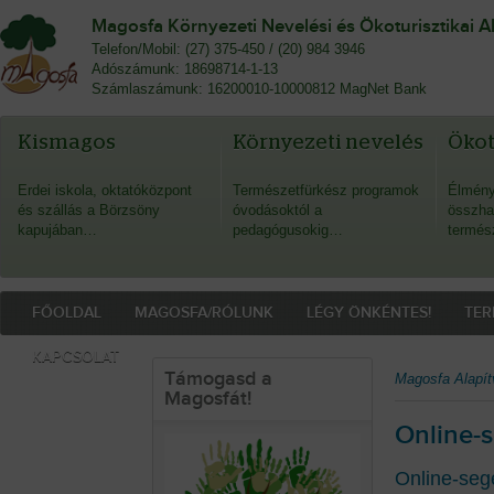
Magosfa Környezeti Nevelési és Ökoturisztikai A
Telefon/Mobil: (27) 375-450 / (20) 984 3946
Adószámunk: 18698714-1-13
Számlaszámunk: 16200010-10000812 MagNet Bank
Kismagos
Környezeti nevelés
Öko
Erdei iskola, oktatóközpont
Természetfürkész programok
Élmény
és szállás a Börzsöny
óvodásoktól a
összha
kapujában…
pedagógusokig…
termés
FŐOLDAL
MAGOSFA/RÓLUNK
LÉGY ÖNKÉNTES!
TER
KAPCSOLAT
Támogasd a
Magosfa Alapít
Magosfát!
Online-
Online-se