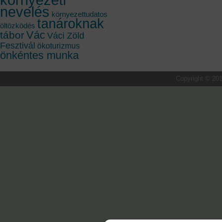
nevelés
környezettudatos
tanároknak
öltözködés
Vác
tábor
Váci Zöld
Fesztivál
ökoturizmus
önkéntes munka
Copyright © 201