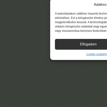
Adatkez
A weboldalakon sütikhez hasonló techn
eléréséhez. Ezt a böngészési élmény ja
megjelenítésére tesszük. A technológiá
oldalon böngészési adatokat vagy egyed
vagy visszavonása bizonyos funkciókat 
Elfogadom
Cookie szabály