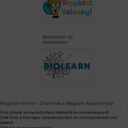
Biomimikri az
oktatásban
Magosfa Híradó – Zöld hírek a Magosfa Alapítványtól
Friss híreink környezettudatos ötletekről és rendezvényekről…
Zöld hírek a Kismagos oktatóközpontból és a környezetvédő civil
életből!
Töltsd ki, hogy ne maradj le!