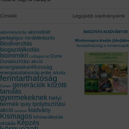
Címkék
Legújabb kiadványaink
akkreditált
MAGOSFA KIADVÁNYOK
adományozás
pedagógus-továbbképzés
Mindennapra kisebb (öko)láb
Biodiverzitás
fenntarthatóság a mindennapo
biogazdálkodás
biomimikri
Duna
csillagászat
Dunatisztítási akció
energiatakarékosság
energiatudatosság
erdei iskola
fenntarthatóság
generációk közötti
Garam
tanulás
gyermekeknek
helyi
termék
Ipolytisztítási
Ipoly
akció
kiadvány
kerékpár
Kismagos
klímaváltozás
Képzés
oktatás
környezeti