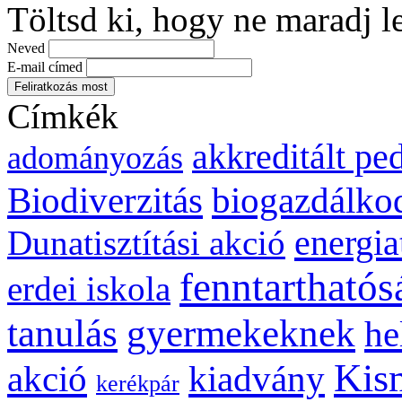
Töltsd ki, hogy ne maradj l
Neved
E-mail címed
Címkék
akkreditált p
adományozás
biogazdálko
Biodiverzitás
energia
Dunatisztítási akció
fenntarthatós
erdei iskola
gyermekeknek
tanulás
he
Kis
kiadvány
akció
kerékpár