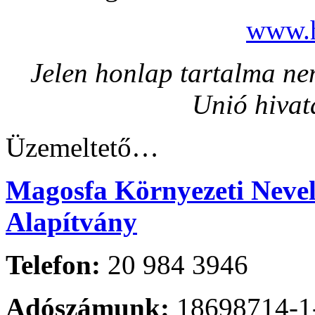
www.h
Jelen honlap tartalma nem
Unió hivat
Üzemeltető…
Magosfa Környezeti Nevelé
Alapítvány
Telefon:
20 984 3946
Adószámunk:
18698714-1