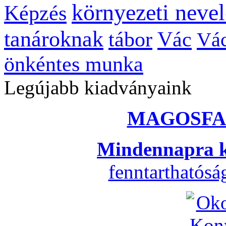
környezeti nevel
Képzés
tanároknak
tábor
Vác
Vác
önkéntes munka
Legújabb kiadványaink
MAGOSFA
Mindennapra k
fenntarthatós