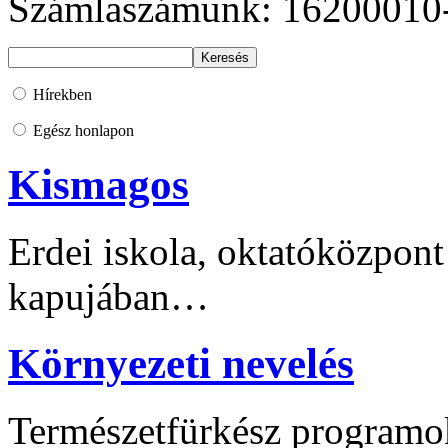
Számlaszámunk: 16200010
Hírekben
Egész honlapon
Kismagos
Erdei iskola, oktatóközpont
kapujában…
Környezeti nevelés
Természetfürkész programo