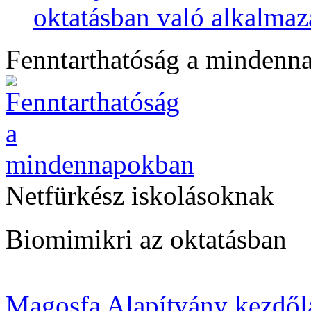
oktatásban való alkalmaz
Fenntarthatóság a mindenn
Netfürkész iskolásoknak
Biomimikri az oktatásban
Magosfa Alapítvány kezdől