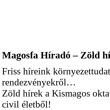
Magosfa Híradó – Zöld hí
Friss híreink környezettudat
rendezvényekről…
Zöld hírek a Kismagos okta
civil életből!