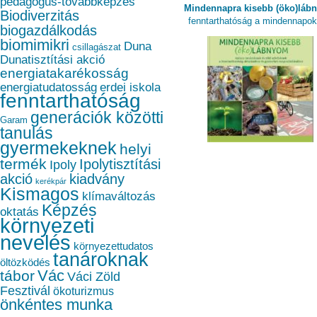
pedagógus-továbbképzés
Mindennapra kisebb (öko)láb
Biodiverzitás
fenntarthatóság a mindennapo
biogazdálkodás
biomimikri
Duna
csillagászat
Dunatisztítási akció
energiatakarékosság
energiatudatosság
erdei iskola
fenntarthatóság
generációk közötti
Garam
tanulás
gyermekeknek
helyi
termék
Ipolytisztítási
Ipoly
akció
kiadvány
kerékpár
Kismagos
klímaváltozás
Képzés
oktatás
környezeti
nevelés
környezettudatos
tanároknak
öltözködés
Vác
tábor
Váci Zöld
Fesztivál
ökoturizmus
önkéntes munka