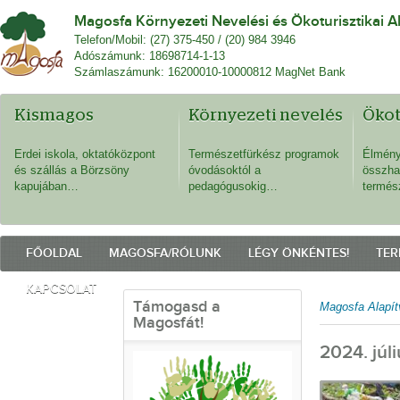
Magosfa Környezeti Nevelési és Ökoturisztikai A
Telefon/Mobil: (27) 375-450 / (20) 984 3946
Adószámunk: 18698714-1-13
Számlaszámunk: 16200010-10000812 MagNet Bank
Kismagos
Környezeti nevelés
Öko
Erdei iskola, oktatóközpont
Természetfürkész programok
Élmény
és szállás a Börzsöny
óvodásoktól a
összha
kapujában…
pedagógusokig…
termés
FŐOLDAL
MAGOSFA/RÓLUNK
LÉGY ÖNKÉNTES!
TER
KAPCSOLAT
Támogasd a
Magosfa Alapít
Magosfát!
2024. júl