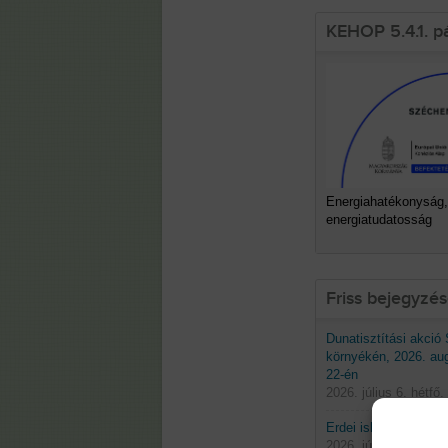
KEHOP 5.4.1. p
Energiahatékonyság,
energiatudatosság
Friss bejegyzé
Dunatisztítási akció
környékén, 2026. au
22-én
2026. július 6. hétfő.
Erdei iskolák 2026 t
2026. június 29. hétf