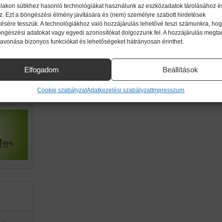
lakon sütikhez hasonló technológiákat használunk az eszközadatok tárolásához é
z. Ezt a böngészési élmény javítására és (nem) személyre szabott hirdetések
ttől!
ésére tesszük. A technológiákhoz való hozzájárulás lehetővé teszi számunkra, hog
imikri
öngészési adatokat vagy egyedi azonosítókat dolgozzunk fel. A hozzájárulás megt
zavonása bizonyos funkciókat és lehetőségeket hátrányosan érinthet.
ek.
Elfogadom
Beállítások
g a
Cookie szabályzat
Adatkezelési szabályzat
Impresszum
an