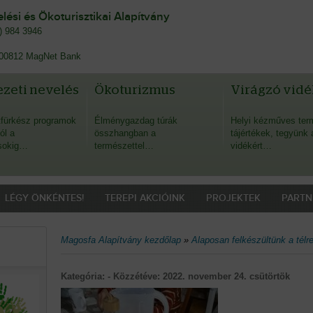
ési és Ökoturisztikai Alapítvány
0) 984 3946
00812 MagNet Bank
zeti nevelés
Ökoturizmus
Virágzó vidé
fürkész programok
Élménygazdag túrák
Helyi kézműves ter
ól a
összhangban a
tájértékek, tegyünk 
sokig…
természettel…
vidékért…
LÉGY ÖNKÉNTES!
TEREPI AKCIÓINK
PROJEKTEK
PARTN
Magosfa Alapítvány kezdőlap
»
Alaposan felkészültünk a télr
Kategória: - Közzétéve:
2022. november 24. csütörtök