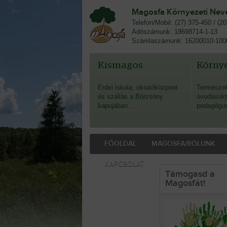
Magosfa Környezeti Nevel
Telefon/Mobil: (27) 375-450 / (2
Adószámunk: 18698714-1-13
Számlaszámunk: 16200010-100
Kismagos
Környe
Erdei iskola, oktatóközpont
Természet
és szállás a Börzsöny
óvodásokt
kapujában…
pedagógu
FŐOLDAL
MAGOSFA/RÓLUNK
KAPCSOLAT
Támogasd a
Magosfát!