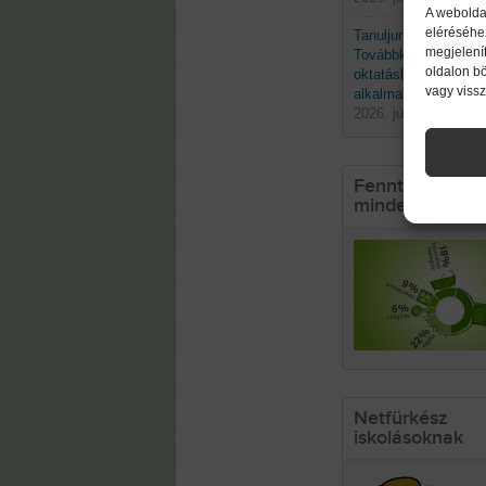
A webolda
eléréséhe
Tanuljunk a természe
megjelenít
Továbbképzés a biom
oldalon b
oktatásban való
vagy viss
alkalmazásáról
2026. június 19. pént
Fenntarthatósá
mindennapokb
Netfürkész
iskolásoknak