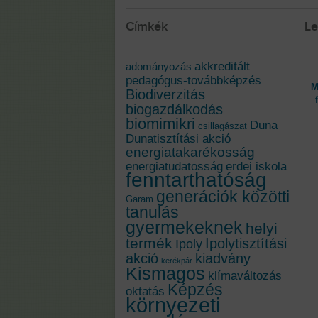
Címkék
Le
akkreditált
adományozás
pedagógus-továbbképzés
M
Biodiverzitás
biogazdálkodás
biomimikri
Duna
csillagászat
Dunatisztítási akció
energiatakarékosság
energiatudatosság
erdei iskola
fenntarthatóság
generációk közötti
Garam
tanulás
gyermekeknek
helyi
termék
Ipolytisztítási
Ipoly
akció
kiadvány
kerékpár
Kismagos
klímaváltozás
Képzés
oktatás
környezeti