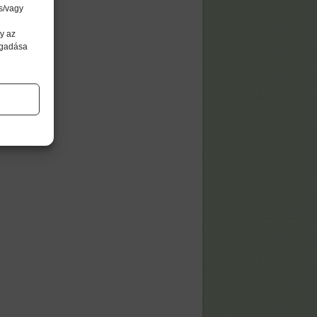
s/vagy
y az
agadása