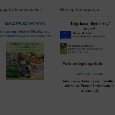
gújabb kiadványaink
Honlap támogatója
MAGOSFA KIADVÁNYOK
"Négy kapu - Štyri brány"
projekt
indennapra kisebb (öko)lábnyom
fenntarthatóság a mindennapokban
www.husk-cbc.eu
Jelen honlap tartalma nem feltétlen
tükrözi az Európai Unió hivatalos
álláspontját