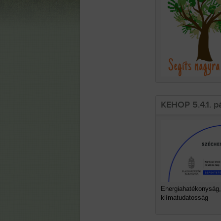
KEHOP 5.4.1. p
Energiahatékonyság,
klímatudatosság