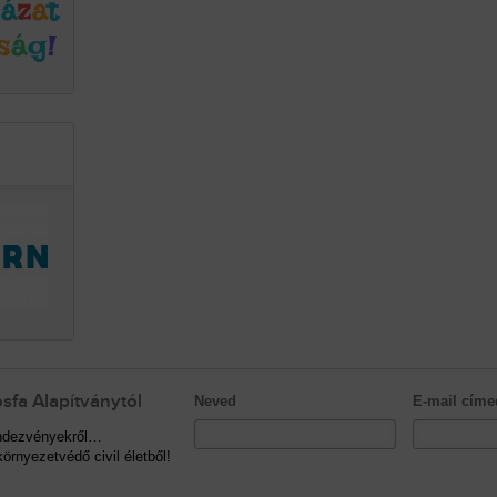
sfa Alapítványtól
Neved
E-mail címe
rendezvényekről…
örnyezetvédő civil életből!