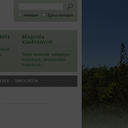
Hírekben
Egész honlapon
kért
Magosfa
kiadványok
mékek,
a
Terepi határozók, pedagógus
kiadványok, ökoturisztikai
kiadványok…
EREK – TÁMOGATÓK
e