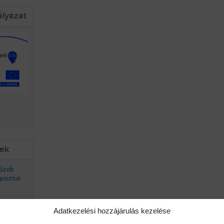
ályázat
sek
 Szob
gusztus
Adatkezelési hozzájárulás kezelése
avaszán
ő.