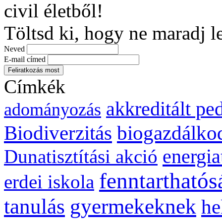
civil életből!
Töltsd ki, hogy ne maradj l
Neved
E-mail címed
Címkék
akkreditált p
adományozás
biogazdálko
Biodiverzitás
energia
Dunatisztítási akció
fenntarthatós
erdei iskola
gyermekeknek
tanulás
he