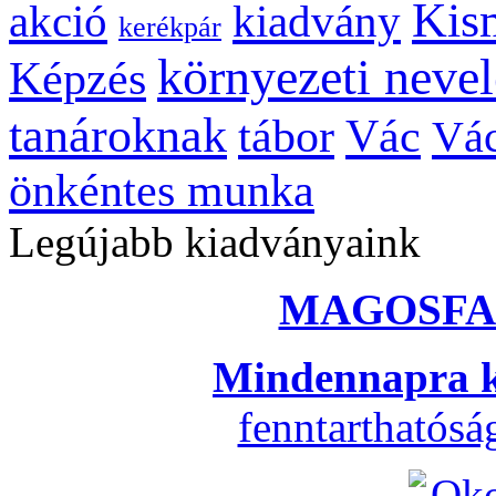
Kis
kiadvány
akció
kerékpár
környezeti nevel
Képzés
tanároknak
tábor
Vác
Vác
önkéntes munka
Legújabb kiadványaink
MAGOSFA
Mindennapra k
fenntarthatós