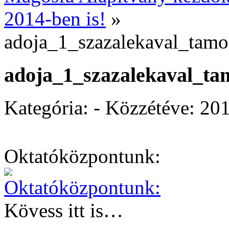
2014-ben is!
»
adoja_1_szazalekaval_tam
adoja_1_szazalekaval_ta
Kategória: - Közzétéve:
201
Oktatóközpontunk:
Kövess itt is…