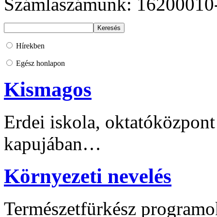
Számlaszámunk: 16200010
Hírekben
Egész honlapon
Kismagos
Erdei iskola, oktatóközpont
kapujában…
Környezeti nevelés
Természetfürkész programo