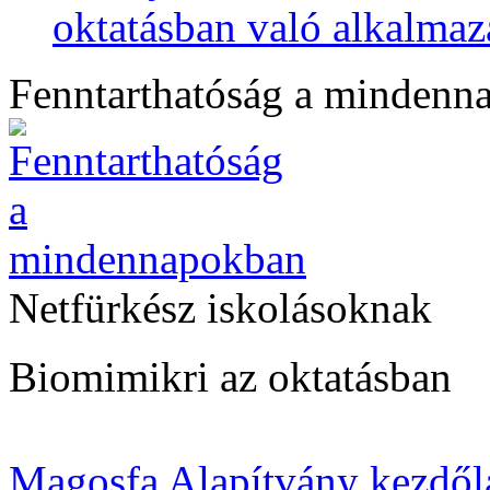
oktatásban való alkalmaz
Fenntarthatóság a mindenn
Netfürkész iskolásoknak
Biomimikri az oktatásban
Magosfa Alapítvány kezdől