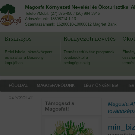
Magosfa Környezeti Nevelési és Ökoturisztikai A
Telefon/Mobil: (27) 375-450 / (20) 984 3946
Adószámunk: 18698714-1-13
Számlaszámunk: 16200010-10000812 MagNet Bank
Kismagos
Környezeti nevelés
Öko
Erdei iskola, oktatóközpont
Természetfürkész programok
Élmény
és szállás a Börzsöny
óvodásoktól a
összha
kapujában…
pedagógusokig…
termés
FŐOLDAL
MAGOSFA/RÓLUNK
LÉGY ÖNKÉNTES!
TER
KAPCSOLAT
Támogasd a
Magosfa Al
Magosfát!
továbbképz
min_bi