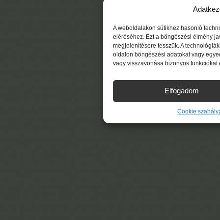
Adatkez
A weboldalakon sütikhez hasonló techn
eléréséhez. Ezt a böngészési élmény ja
megjelenítésére tesszük. A technológiá
oldalon böngészési adatokat vagy egyed
vagy visszavonása bizonyos funkciókat 
Elfogadom
Cookie szabály