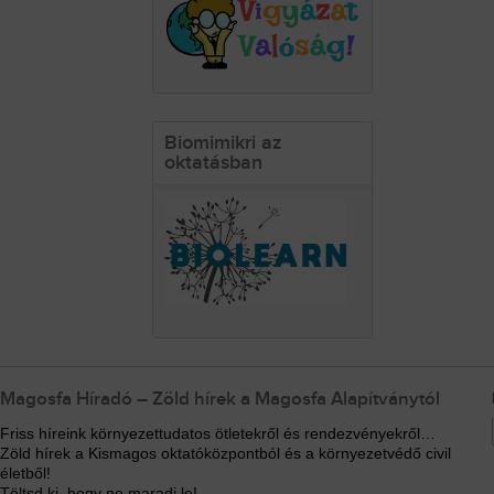
Biomimikri az
oktatásban
Magosfa Híradó – Zöld hírek a Magosfa Alapítványtól
Friss híreink környezettudatos ötletekről és rendezvényekről…
Zöld hírek a Kismagos oktatóközpontból és a környezetvédő civil
életből!
Töltsd ki, hogy ne maradj le!