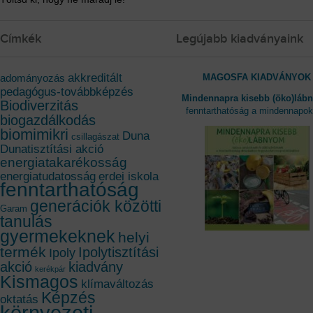
Címkék
Legújabb kiadványaink
akkreditált
MAGOSFA KIADVÁNYOK
adományozás
pedagógus-továbbképzés
Mindennapra kisebb (öko)láb
Biodiverzitás
fenntarthatóság a mindennapo
biogazdálkodás
biomimikri
Duna
csillagászat
Dunatisztítási akció
energiatakarékosság
energiatudatosság
erdei iskola
fenntarthatóság
generációk közötti
Garam
tanulás
gyermekeknek
helyi
termék
Ipolytisztítási
Ipoly
akció
kiadvány
kerékpár
Kismagos
klímaváltozás
Képzés
oktatás
környezeti