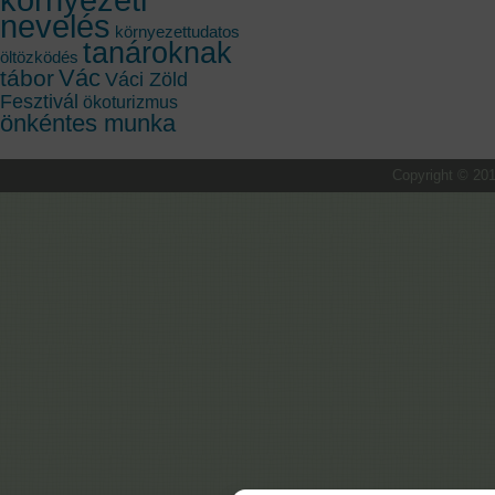
nevelés
környezettudatos
tanároknak
öltözködés
Vác
tábor
Váci Zöld
Fesztivál
ökoturizmus
önkéntes munka
Copyright © 201