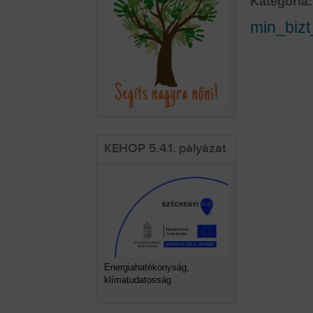
Kategória:
min_biz
KEHOP 5.4.1. pályázat
Energiahatékonyság,
klímatudatosság