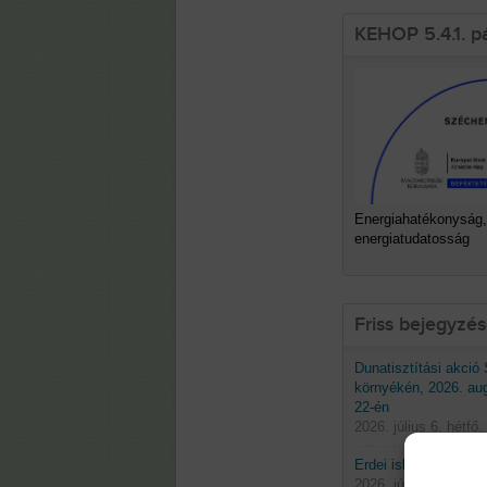
KEHOP 5.4.1. p
Energiahatékonyság,
energiatudatosság
Friss bejegyzé
Dunatisztítási akció
környékén, 2026. au
22-én
2026. július 6. hétfő.
Erdei iskolák 2026 t
2026. június 29. hétf