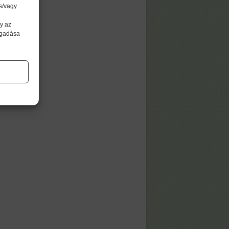
s/vagy
y az
agadása