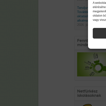
A webolda
eléréséhe
Tanuljunk a természe
megjelenít
Továbbképzés a biom
oldalon b
oktatásban való
vagy viss
alkalmazásáról
2026. június 19. pént
Fenntarthatósá
mindennapokb
Netfürkész
iskolásoknak