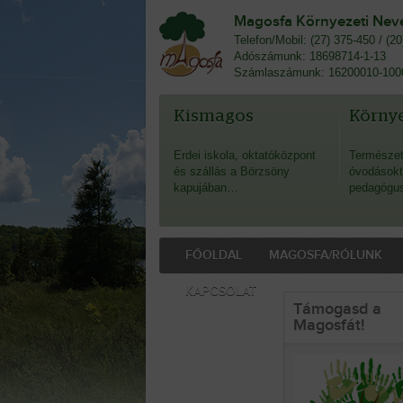
Magosfa Környezeti Nevel
Telefon/Mobil: (27) 375-450 / (2
Adószámunk: 18698714-1-13
Számlaszámunk: 16200010-100
Kismagos
Környe
Erdei iskola, oktatóközpont
Természet
és szállás a Börzsöny
óvodásokt
kapujában…
pedagógu
FŐOLDAL
MAGOSFA/RÓLUNK
KAPCSOLAT
Támogasd a
Magosfát!