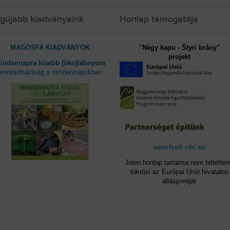
gújabb kiadványaink
Honlap támogatója
MAGOSFA KIADVÁNYOK
"Négy kapu - Štyri brány"
projekt
indennapra kisebb (öko)lábnyom
fenntarthatóság a mindennapokban
www.husk-cbc.eu
Jelen honlap tartalma nem feltétlen
tükrözi az Európai Unió hivatalos
álláspontját