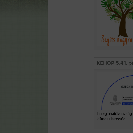
KEHOP 5.4.1. p
Energiahatékonyság,
klímatudatosság