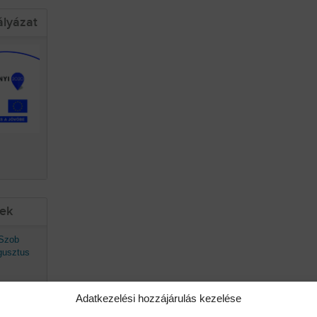
ályázat
sek
 Szob
gusztus
Adatkezelési hozzájárulás kezelése
avaszán
ő.