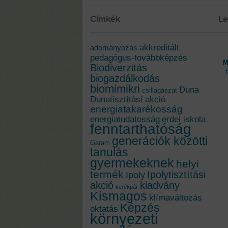
Címkék
Le
akkreditált
adományozás
pedagógus-továbbképzés
M
Biodiverzitás
biogazdálkodás
biomimikri
Duna
csillagászat
Dunatisztítási akció
energiatakarékosság
energiatudatosság
erdei iskola
fenntarthatóság
generációk közötti
Garam
tanulás
gyermekeknek
helyi
termék
Ipolytisztítási
Ipoly
akció
kiadvány
kerékpár
Kismagos
klímaváltozás
Képzés
oktatás
környezeti