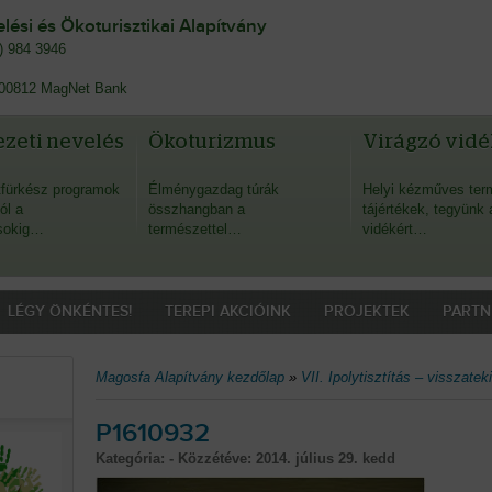
ési és Ökoturisztikai Alapítvány
0) 984 3946
00812 MagNet Bank
zeti nevelés
Ökoturizmus
Virágzó vidé
fürkész programok
Élménygazdag túrák
Helyi kézműves ter
ól a
összhangban a
tájértékek, tegyünk 
sokig…
természettel…
vidékért…
LÉGY ÖNKÉNTES!
TEREPI AKCIÓINK
PROJEKTEK
PARTN
Magosfa Alapítvány kezdőlap
»
VII. Ipolytisztítás – visszatek
P1610932
Kategória: - Közzétéve:
2014. július 29. kedd