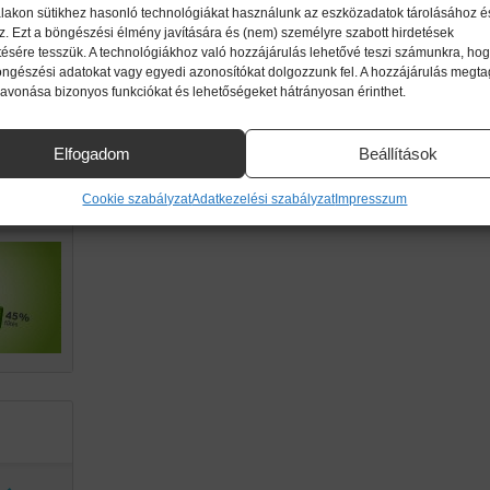
lakon sütikhez hasonló technológiákat használunk az eszközadatok tárolásához é
z. Ezt a böngészési élmény javítására és (nem) személyre szabott hirdetések
ttől!
ésére tesszük. A technológiákhoz való hozzájárulás lehetővé teszi számunkra, hog
imikri
öngészési adatokat vagy egyedi azonosítókat dolgozzunk fel. A hozzájárulás megt
zavonása bizonyos funkciókat és lehetőségeket hátrányosan érinthet.
ek.
Elfogadom
Beállítások
g a
Cookie szabályzat
Adatkezelési szabályzat
Impresszum
an