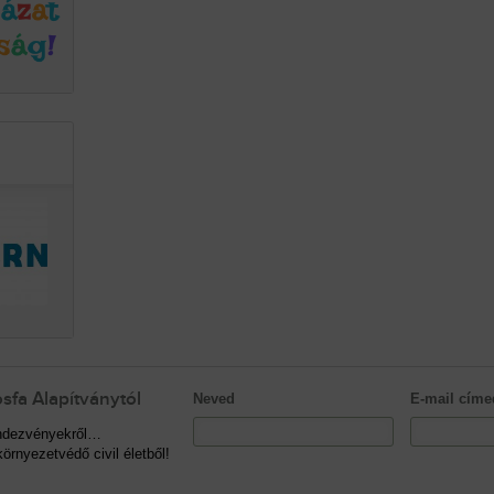
sfa Alapítványtól
Neved
E-mail címe
rendezvényekről…
örnyezetvédő civil életből!