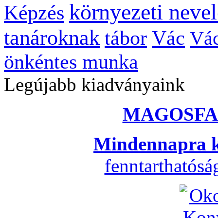
környezeti nevel
Képzés
tanároknak
tábor
Vác
Vác
önkéntes munka
Legújabb kiadványaink
MAGOSFA
Mindennapra k
fenntarthatós