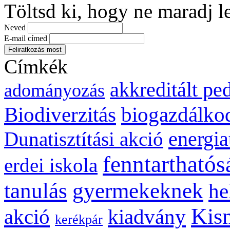
Töltsd ki, hogy ne maradj l
Neved
E-mail címed
Címkék
akkreditált p
adományozás
biogazdálko
Biodiverzitás
energia
Dunatisztítási akció
fenntarthatós
erdei iskola
gyermekeknek
tanulás
he
Kis
kiadvány
akció
kerékpár