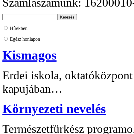
Számlaszámunk: 16200010
Hírekben
Egész honlapon
Kismagos
Erdei iskola, oktatóközpont
kapujában…
Környezeti nevelés
Természetfürkész programo