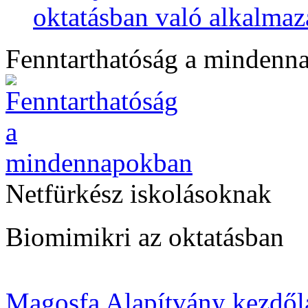
oktatásban való alkalmaz
Fenntarthatóság a mindenn
Netfürkész iskolásoknak
Biomimikri az oktatásban
Magosfa Alapítvány kezdől