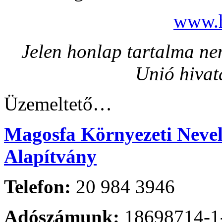
www.h
Jelen honlap tartalma nem
Unió hivat
Üzemeltető…
Magosfa Környezeti Nevelé
Alapítvány
Telefon:
20 984 3946
Adószámunk:
18698714-1