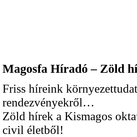
Magosfa Híradó – Zöld hí
Friss híreink környezettudat
rendezvényekről…
Zöld hírek a Kismagos okta
civil életből!