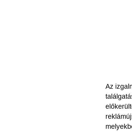
Az izga
találgat
előkerül
reklámúj
melyekbe