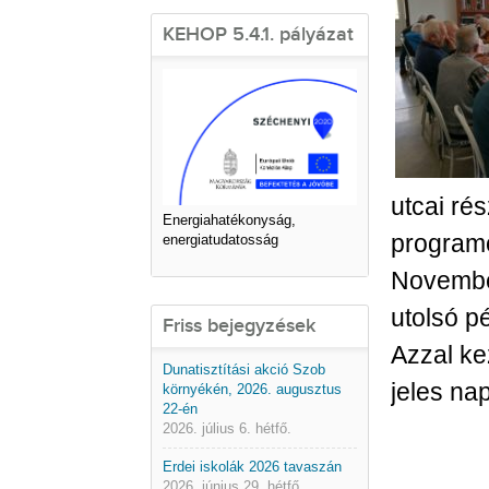
KEHOP 5.4.1. pályázat
utcai ré
Energiahatékonyság,
programo
energiatudatosság
November
utolsó p
Friss bejegyzések
Azzal ke
Dunatisztítási akció Szob
jeles nap
környékén, 2026. augusztus
22-én
2026. július 6. hétfő.
Erdei iskolák 2026 tavaszán
2026. június 29. hétfő.