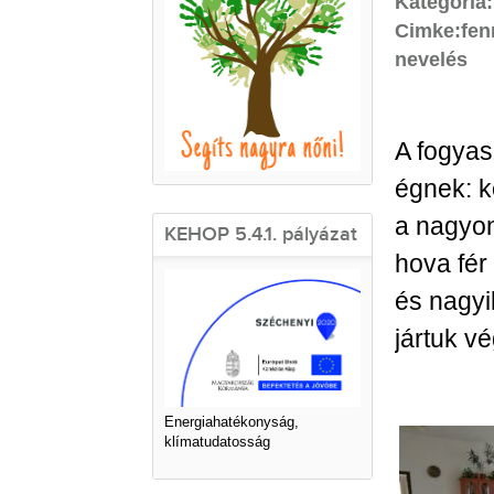
Kategória
Cimke:
fen
nevelés
A fogyas
égnek: k
a nagyon
KEHOP 5.4.1. pályázat
hova fér
és nagyi
jártuk vé
Energiahatékonyság,
klímatudatosság