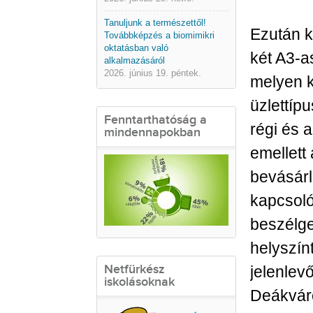
Tanuljunk a természettől!
Ezután k
Továbbképzés a biomimikri
oktatásban való
két A3-as
alkalmazásáról
2026. június 19. péntek.
melyen 
üzlettíp
Fenntarthatóság a
régi és a
mindennapokban
emellett 
bevásár
kapcsoló
beszélge
helyszín
Netfürkész
jelenlev
iskolásoknak
Deákváro