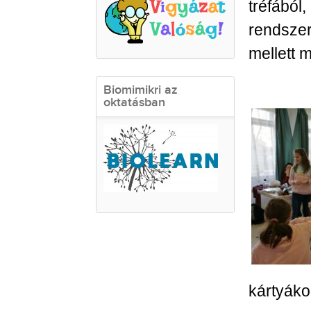
tréfából
rendszer
mellett m
Biomimikri az
oktatásban
kártyáko