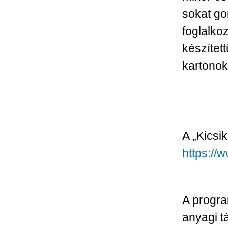
sokat go
foglalko
készítet
kartonok
A „Kicsik
https://
A progra
anyagi t