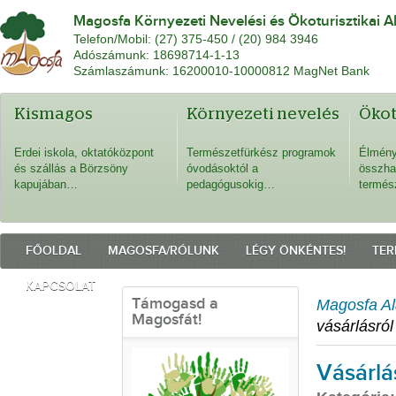
Magosfa Környezeti Nevelési és Ökoturisztikai A
Telefon/Mobil: (27) 375-450 / (20) 984 3946
Adószámunk: 18698714-1-13
Számlaszámunk: 16200010-10000812 MagNet Bank
Kismagos
Környezeti nevelés
Öko
Erdei iskola, oktatóközpont
Természetfürkész programok
Élmény
és szállás a Börzsöny
óvodásoktól a
összha
kapujában…
pedagógusokig…
termés
FŐOLDAL
MAGOSFA/RÓLUNK
LÉGY ÖNKÉNTES!
TER
KAPCSOLAT
Támogasd a
Magosfa Al
Magosfát!
vásárlásról
Vásárlá