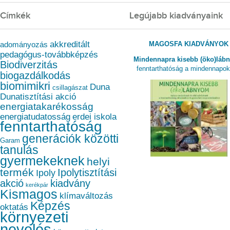
Címkék
Legújabb kiadványaink
akkreditált
MAGOSFA KIADVÁNYOK
adományozás
pedagógus-továbbképzés
Mindennapra kisebb (öko)láb
Biodiverzitás
fenntarthatóság a mindennapo
biogazdálkodás
biomimikri
Duna
csillagászat
Dunatisztítási akció
energiatakarékosság
energiatudatosság
erdei iskola
fenntarthatóság
generációk közötti
Garam
tanulás
gyermekeknek
helyi
termék
Ipolytisztítási
Ipoly
akció
kiadvány
kerékpár
Kismagos
klímaváltozás
Képzés
oktatás
környezeti
nevelés