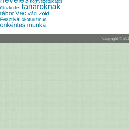
környezettudatos
tanároknak
öltözködés
Vác
tábor
Váci Zöld
Fesztivál
ökoturizmus
önkéntes munka
Copyright © 201