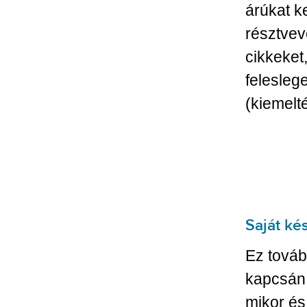
árúkat k
résztve
cikkeket
felesleg
(kiemelté
Saját ké
Ez továb
kapcsán 
mikor és 