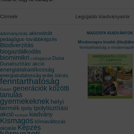
Címkék
Legújabb kiadványaink
akkreditált
MAGOSFA KIADVÁNYOK
adományozás
pedagógus-továbbképzés
Mindennapra kisebb (öko)láb
Biodiverzitás
fenntarthatóság a mindennapo
biogazdálkodás
biomimikri
Duna
csillagászat
Dunatisztítási akció
energiatakarékosság
energiatudatosság
erdei iskola
fenntarthatóság
generációk közötti
Garam
tanulás
gyermekeknek
helyi
termék
Ipolytisztítási
Ipoly
akció
kiadvány
kerékpár
Kismagos
klímaváltozás
Képzés
oktatás
környezeti