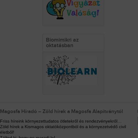
Biomimikri az
oktatásban
Magosfa Híradó – Zöld hírek a Magosfa Alapítványtól
Friss híreink környezettudatos ötletekről és rendezvényekről…
Zöld hírek a Kismagos oktatóközpontból és a környezetvédő civil
életből!
Töltsd ki, hogy ne maradj le!