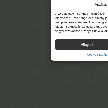
Adatkez
A weboldalakon sütikhez hasonló techn
eléréséhez. Ezt a böngészési élmény ja
megjelenítésére tesszük. A technológiá
oldalon böngészési adatokat vagy egyed
vagy visszavonása bizonyos funkciókat 
Elfogadom
Cookie szabály