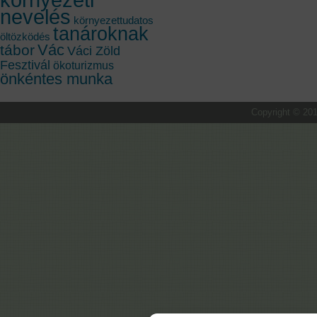
nevelés
környezettudatos
tanároknak
öltözködés
Vác
tábor
Váci Zöld
Fesztivál
ökoturizmus
önkéntes munka
Copyright © 201