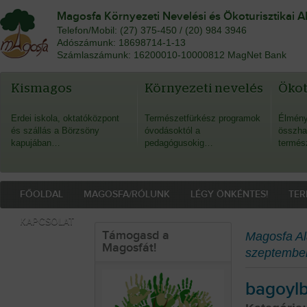
Magosfa Környezeti Nevelési és Ökoturisztikai A
Telefon/Mobil: (27) 375-450 / (20) 984 3946
Adószámunk: 18698714-1-13
Számlaszámunk: 16200010-10000812 MagNet Bank
Kismagos
Környezeti nevelés
Öko
Erdei iskola, oktatóközpont
Természetfürkész programok
Élmény
és szállás a Börzsöny
óvodásoktól a
összha
kapujában…
pedagógusokig…
termés
FŐOLDAL
MAGOSFA/RÓLUNK
LÉGY ÖNKÉNTES!
TER
KAPCSOLAT
Támogasd a
Magosfa Al
Magosfát!
szeptember
bagoyl