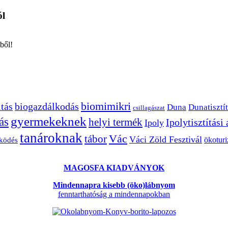
ól
ből!
biomimikri
tás
biogazdálkodás
Duna
Dunatisztít
csillagászat
gyermekeknek
ás
helyi termék
Ipolytisztítási
Ipoly
tanároknak
Vác
tábor
Váci Zöld Fesztivál
ökotur
zködés
MAGOSFA KIADVÁNYOK
Mindennapra kisebb (öko)lábnyom
fenntarthatóság a mindennapokban