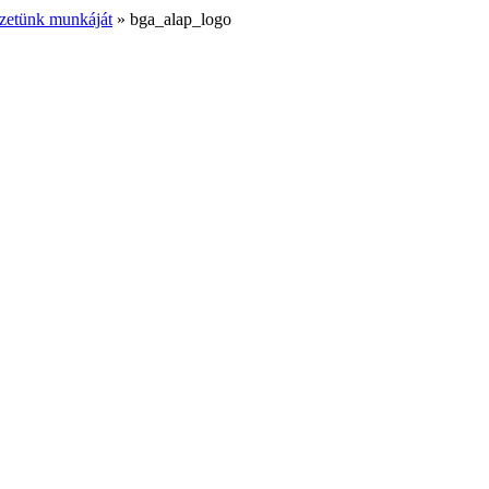
vezetünk munkáját
»
bga_alap_logo