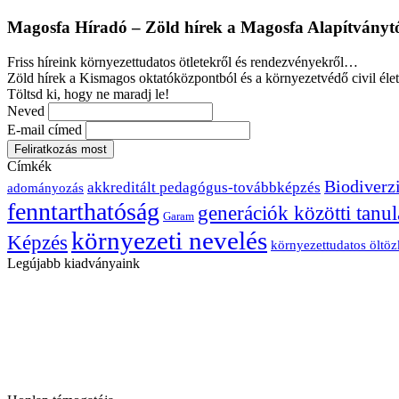
Magosfa Híradó – Zöld hírek a Magosfa Alapítványt
Friss híreink környezettudatos ötletekről és rendezvényekről…
Zöld hírek a Kismagos oktatóközpontból és a környezetvédő civil élet
Töltsd ki, hogy ne maradj le!
Neved
E-mail címed
Címkék
Biodiverzi
akkreditált pedagógus-továbbképzés
adományozás
fenntarthatóság
generációk közötti tanul
Garam
környezeti nevelés
Képzés
környezettudatos öltö
Legújabb kiadványaink