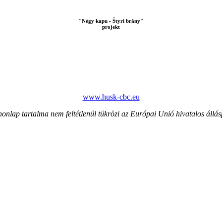
"Négy kapu - Štyri brány"
projekt
www.husk-cbc.eu
honlap tartalma nem feltétlenül tükrözi az Európai Unió hivatalos állás