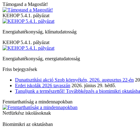
Támogasd a Magosfát!
KEHOP 5.4.1. pályázat
Energiahatékonyság, klímatudatosság
KEHOP 5.4.1. pályázat
Energiahatékonyság, energiatudatosság
Friss bejegyzések
Dunatisztítási akció Szob környékén, 2026. augusztus 22-én
20
Erdei iskolák 2026 tavaszán
2026. június 29. hétfő.
Tanuljunk a természettől! Továbbképzés a biomimikri oktatásba
Fenntarthatóság a mindennapokban
Netfürkész iskolásoknak
Biomimikri az oktatásban