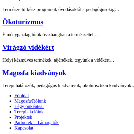
Természetfürkész programok óvodásoktól a pedagógusokig…
Ökoturizmus
Élménygazdag túrák összhangban a természettel…
Virágzó vidékért
Helyi kézműves termékek, tájértékek, tegyünk a vidékért…
Magosfa kiadványok
Terepi határozók, pedagógus kiadványok, ökoturisztikai kiadványo
Főoldal
Magosfa/Rólunk
Légy önkéntes!
Terepi akcióink
Projektek
Partnerek – Támogatók
Kapcsolat