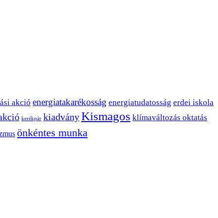
energiatakarékosság
ási akció
energiatudatosság
erdei iskola
Kismagos
 akció
kiadvány
klímaváltozás oktatás
kerékpár
önkéntes munka
izmus