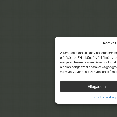
Adatkez
A weboldalakon sütikhez hasonló techn
eléréséhez. Ezt a böngészési élmény ja
megjelenítésére tesszük. A technológiá
oldalon böngészési adatokat vagy egyed
vagy visszavonása bizonyos funkciókat 
Elfogadom
Cookie szabály