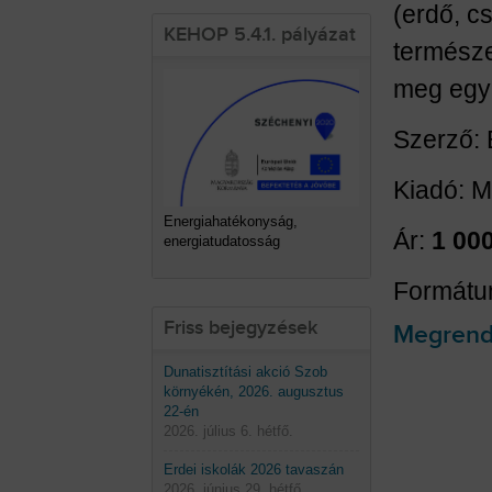
(erdő, c
KEHOP 5.4.1. pályázat
természe
meg egy 
Szerző: 
Kiadó: M
Energiahatékonyság,
Ár:
1 000
energiatudatosság
Formátum
Friss bejegyzések
Megrende
Dunatisztítási akció Szob
környékén, 2026. augusztus
22-én
2026. július 6. hétfő.
Erdei iskolák 2026 tavaszán
2026. június 29. hétfő.