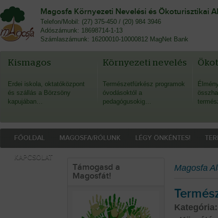
Magosfa Környezeti Nevelési és Ökoturisztikai A
Telefon/Mobil: (27) 375-450 / (20) 984 3946
Adószámunk: 18698714-1-13
Számlaszámunk: 16200010-10000812 MagNet Bank
Kismagos
Környezeti nevelés
Öko
Erdei iskola, oktatóközpont
Természetfürkész programok
Élmény
és szállás a Börzsöny
óvodásoktól a
összha
kapujában…
pedagógusokig…
termés
FŐOLDAL
MAGOSFA/RÓLUNK
LÉGY ÖNKÉNTES!
TER
KAPCSOLAT
Támogasd a
Magosfa Al
Magosfát!
Termés
Kategória