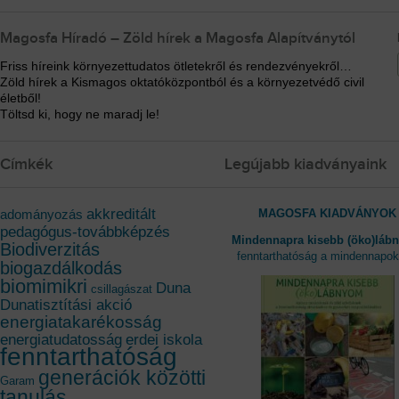
Magosfa Híradó – Zöld hírek a Magosfa Alapítványtól
Friss híreink környezettudatos ötletekről és rendezvényekről…
Zöld hírek a Kismagos oktatóközpontból és a környezetvédő civil
életből!
Töltsd ki, hogy ne maradj le!
Címkék
Legújabb kiadványaink
akkreditált
MAGOSFA KIADVÁNYOK
adományozás
pedagógus-továbbképzés
Mindennapra kisebb (öko)láb
Biodiverzitás
fenntarthatóság a mindennapo
biogazdálkodás
biomimikri
Duna
csillagászat
Dunatisztítási akció
energiatakarékosság
energiatudatosság
erdei iskola
fenntarthatóság
generációk közötti
Garam
tanulás