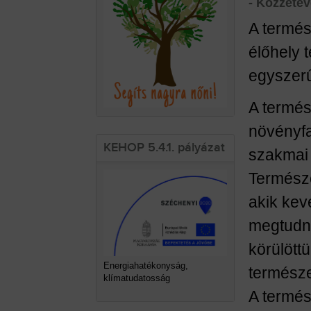
- Közzété
A termés
élőhely 
egyszer
A termés
növényfa
KEHOP 5.4.1. pályázat
szakmai 
Természe
akik kev
megtudni
körülött
Energiahatékonyság,
természe
klímatudatosság
A termés