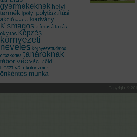
gyermekeknek
helyi
termék
Ipolytisztítási
Ipoly
akció
kiadvány
kerékpár
Kismagos
klímaváltozás
Képzés
oktatás
környezeti
nevelés
környezettudatos
tanároknak
öltözködés
Vác
tábor
Váci Zöld
Fesztivál
ökoturizmus
önkéntes munka
Copyright © 201