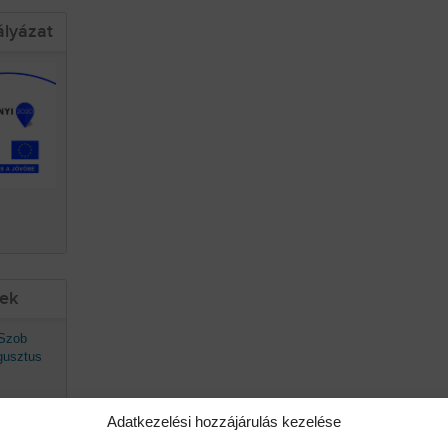
ályázat
sek
 Szob
gusztus
Adatkezelési hozzájárulás kezelése
avaszán
ő.