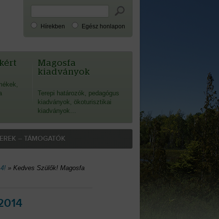
Hírekben
Egész honlapon
kért
Magosfa
kiadványok
mékek,
a
Terepi határozók, pedagógus
kiadványok, ökoturisztikai
kiadványok…
EREK – TÁMOGATÓK
4!
»
Kedves Szülők! Magosfa
2014