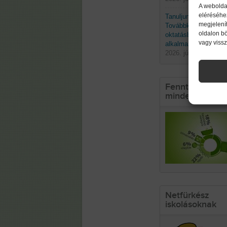
A webolda
eléréséhe
Tanuljunk a természe
megjelenít
Továbbképzés a biom
oldalon b
oktatásban való
vagy viss
alkalmazásáról
2026. június 19. pént
Fenntarthatósá
mindennapokb
Netfürkész
iskolásoknak