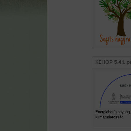
KEHOP 5.4.1. p
Energiahatékonyság,
klímatudatosság