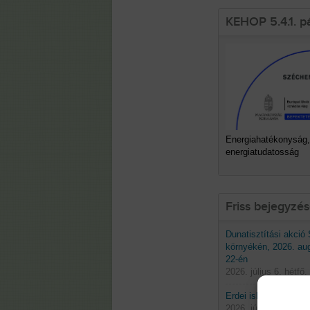
KEHOP 5.4.1. p
Energiahatékonyság,
energiatudatosság
Friss bejegyzé
Dunatisztítási akció
környékén, 2026. au
22-én
2026. július 6. hétfő.
Erdei iskolák 2026 t
2026. június 29. hétf