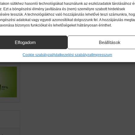
lakon sütikhez hasonló technológiákat használunk az eszközadatok tárolásához é
z. Ezt a böngészési élmény javítására és (nem) személyre szabott hirdetések
ttől!
ésére tesszük. A technológiákhoz való hozzájárulás lehetővé teszi számunkra, hog
imikri
öngészési adatokat vagy egyedi azonosítókat dolgozzunk fel. A hozzájárulás megt
zavonása bizonyos funkciókat és lehetőségeket hátrányosan érinthet.
ek.
Elfogadom
Beállítások
g a
Cookie szabályzat
Adatkezelési szabályzat
Impresszum
an