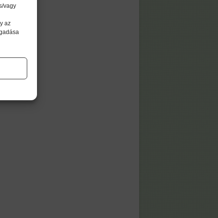
s/vagy
y az
agadása