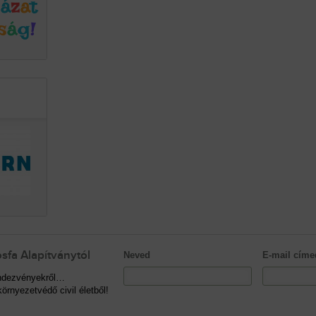
sfa Alapítványtól
Neved
E-mail címe
rendezvényekről…
örnyezetvédő civil életből!