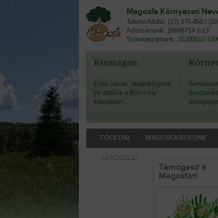
Magosfa Környezeti Nevel
Telefon/Mobil: (27) 375-450 / (2
Adószámunk: 18698714-1-13
Számlaszámunk: 16200010-100
Kismagos
Környe
Erdei iskola, oktatóközpont
Természet
és szállás a Börzsöny
óvodásokt
kapujában…
pedagógu
FŐOLDAL
MAGOSFA/RÓLUNK
KAPCSOLAT
Támogasd a
Magosfát!