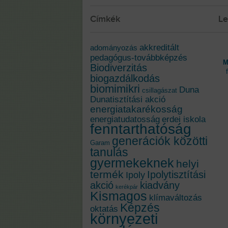
Címkék
Le
akkreditált
adományozás
pedagógus-továbbképzés
M
Biodiverzitás
biogazdálkodás
biomimikri
Duna
csillagászat
Dunatisztítási akció
energiatakarékosság
energiatudatosság
erdei iskola
fenntarthatóság
generációk közötti
Garam
tanulás
gyermekeknek
helyi
termék
Ipolytisztítási
Ipoly
akció
kiadvány
kerékpár
Kismagos
klímaváltozás
Képzés
oktatás
környezeti