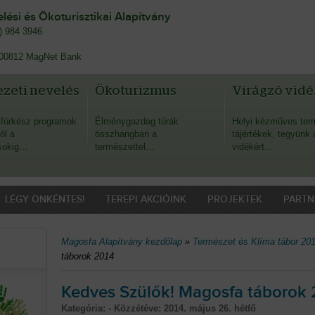
ési és Ökoturisztikai Alapítvány
0) 984 3946
00812 MagNet Bank
zeti nevelés
Ökoturizmus
Virágzó vidé
fürkész programok
Élménygazdag túrák
Helyi kézműves ter
ól a
összhangban a
tájértékek, tegyünk 
sokig…
természettel…
vidékért…
LÉGY ÖNKÉNTES!
TEREPI AKCIÓINK
PROJEKTEK
PARTN
Magosfa Alapítvány kezdőlap
»
Természet és Klíma tábor 201
táborok 2014
Kedves Szülők! Magosfa táborok 
Kategória: - Közzétéve:
2014. május 26. hétfő