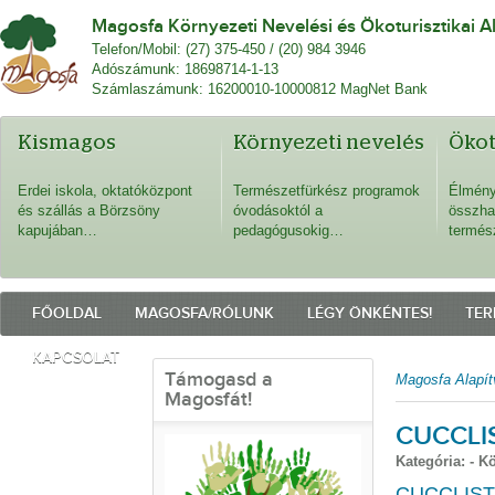
Magosfa Környezeti Nevelési és Ökoturisztikai A
Telefon/Mobil: (27) 375-450 / (20) 984 3946
Adószámunk: 18698714-1-13
Számlaszámunk: 16200010-10000812 MagNet Bank
Kismagos
Környezeti nevelés
Öko
Erdei iskola, oktatóközpont
Természetfürkész programok
Élmény
és szállás a Börzsöny
óvodásoktól a
összha
kapujában…
pedagógusokig…
termés
FŐOLDAL
MAGOSFA/RÓLUNK
LÉGY ÖNKÉNTES!
TER
KAPCSOLAT
Támogasd a
Magosfa Alapít
Magosfát!
CUCCLI
Kategória: - K
CUCCLIST