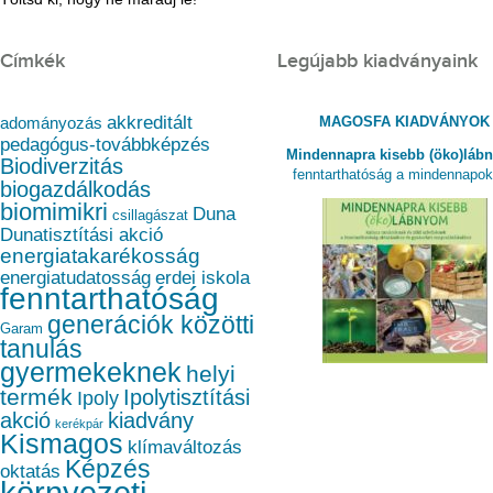
Címkék
Legújabb kiadványaink
akkreditált
MAGOSFA KIADVÁNYOK
adományozás
pedagógus-továbbképzés
Mindennapra kisebb (öko)láb
Biodiverzitás
fenntarthatóság a mindennapo
biogazdálkodás
biomimikri
Duna
csillagászat
Dunatisztítási akció
energiatakarékosság
energiatudatosság
erdei iskola
fenntarthatóság
generációk közötti
Garam
tanulás
gyermekeknek
helyi
termék
Ipolytisztítási
Ipoly
akció
kiadvány
kerékpár
Kismagos
klímaváltozás
Képzés
oktatás
környezeti