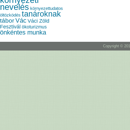
nevelés
környezettudatos
tanároknak
öltözködés
Vác
tábor
Váci Zöld
Fesztivál
ökoturizmus
önkéntes munka
Copyright © 201