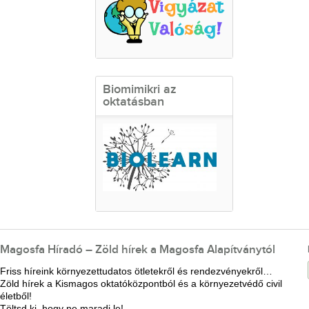
Biomimikri az
oktatásban
Magosfa Híradó – Zöld hírek a Magosfa Alapítványtól
Friss híreink környezettudatos ötletekről és rendezvényekről…
Zöld hírek a Kismagos oktatóközpontból és a környezetvédő civil
életből!
Töltsd ki, hogy ne maradj le!