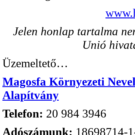
www.h
Jelen honlap tartalma nem
Unió hivat
Üzemeltető…
Magosfa Környezeti Nevelé
Alapítvány
Telefon:
20 984 3946
Adószámunk:
18698714-1