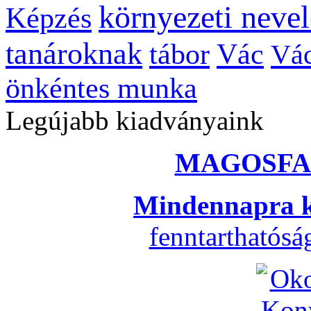
környezeti nevel
Képzés
tanároknak
tábor
Vác
Vác
önkéntes munka
Legújabb kiadványaink
MAGOSFA
Mindennapra k
fenntarthatós