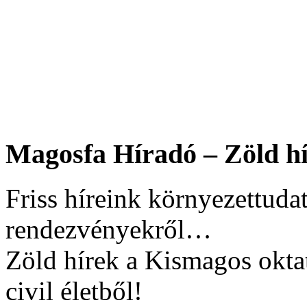
Magosfa Híradó – Zöld hí
Friss híreink környezettudat
rendezvényekről…
Zöld hírek a Kismagos okta
civil életből!