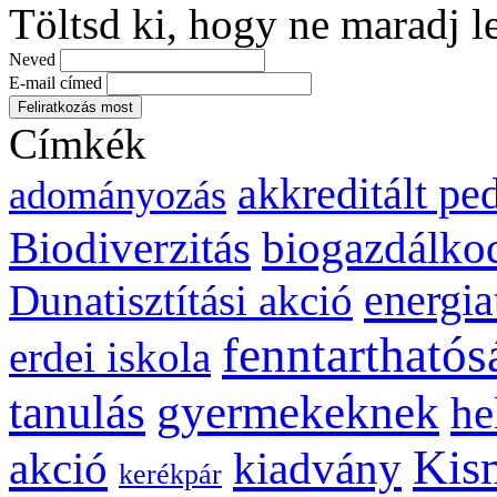
Töltsd ki, hogy ne maradj l
Neved
E-mail címed
Címkék
akkreditált p
adományozás
biogazdálko
Biodiverzitás
energia
Dunatisztítási akció
fenntarthatós
erdei iskola
gyermekeknek
tanulás
he
Kis
kiadvány
akció
kerékpár