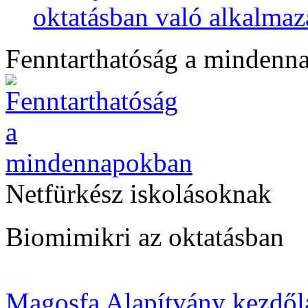
oktatásban való alkalmaz
Fenntarthatóság a mindenn
Netfürkész iskolásoknak
Biomimikri az oktatásban
Magosfa Alapítvány kezdől