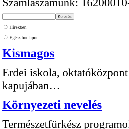
Számlaszámunk: 16200010
Hírekben
Egész honlapon
Kismagos
Erdei iskola, oktatóközpont
kapujában…
Környezeti nevelés
Természetfürkész programo