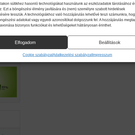
lakon sütikhez hasonló technológiákat használunk az eszközadatok tárolásához é
z. Ezt a böngészési élmény javítására és (nem) személyre szabott hirdetések
ttől!
ésére tesszük. A technológiákhoz való hozzájárulás lehetővé teszi számunkra, hog
imikri
öngészési adatokat vagy egyedi azonosítókat dolgozzunk fel. A hozzájárulás megt
zavonása bizonyos funkciókat és lehetőségeket hátrányosan érinthet.
ek.
Elfogadom
Beállítások
g a
Cookie szabályzat
Adatkezelési szabályzat
Impresszum
an