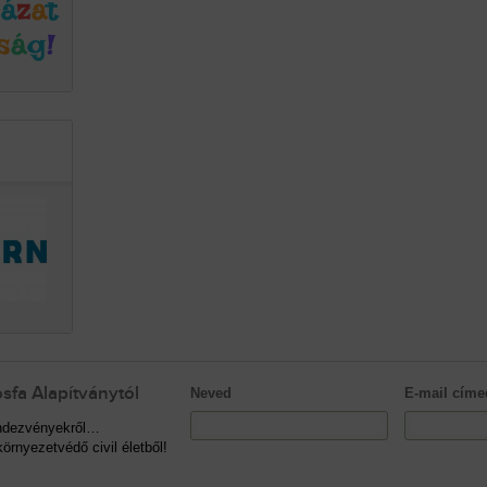
sfa Alapítványtól
Neved
E-mail címe
rendezvényekről…
örnyezetvédő civil életből!