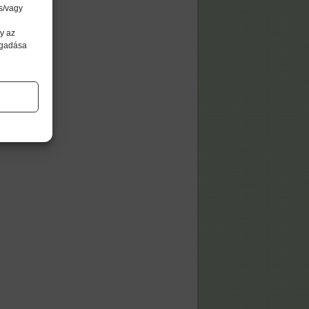
s/vagy
y az
agadása