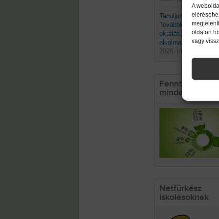
A webolda
eléréséhe
Tanuljunk a természe
megjelenít
Továbbképzés a biom
oldalon b
oktatásban való
vagy viss
alkalmazásáról
2026. június 19. pént
Fenntarthatósá
mindennapokb
Netfürkész
iskolásoknak