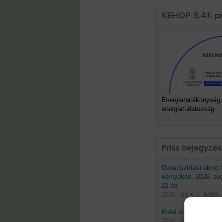
KEHOP 5.4.1. p
Energiahatékonyság,
energiatudatosság
Friss bejegyzé
Dunatisztítási akció
környékén, 2026. au
22-én
2026. július 6. hétfő.
Erdei iskolák 2026 t
2026. június 29. hétf