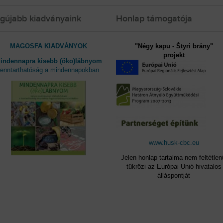
gújabb kiadványaink
Honlap támogatója
MAGOSFA KIADVÁNYOK
"Négy kapu - Štyri brány"
projekt
indennapra kisebb (öko)lábnyom
fenntarthatóság a mindennapokban
www.husk-cbc.eu
Jelen honlap tartalma nem feltétlen
tükrözi az Európai Unió hivatalos
álláspontját