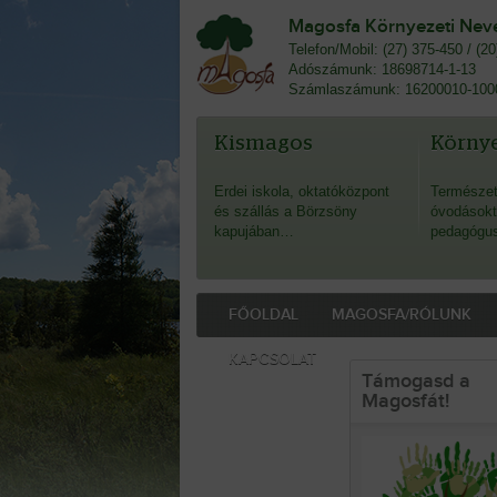
Magosfa Környezeti Nevel
Telefon/Mobil: (27) 375-450 / (2
Adószámunk: 18698714-1-13
Számlaszámunk: 16200010-100
Kismagos
Környe
Erdei iskola, oktatóközpont
Természet
és szállás a Börzsöny
óvodásokt
kapujában…
pedagógu
FŐOLDAL
MAGOSFA/RÓLUNK
KAPCSOLAT
Támogasd a
Magosfát!