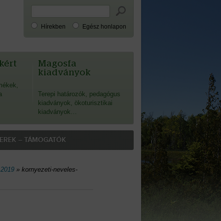
Hírekben
Egész honlapon
kért
Magosfa
kiadványok
mékek,
a
Terepi határozók, pedagógus
kiadványok, ökoturisztikai
kiadványok…
EREK – TÁMOGATÓK
 2019
»
kornyezeti-neveles-