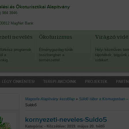
ési és Ökoturisztikai Alapítvány
0) 984 3946
00812 MagNet Bank
zeti nevelés
Ökoturizmus
Virágzó vidé
fürkész programok
Élménygazdag túrák
Helyi kézműves ter
ól a
összhangban a
tájértékek, tegyünk 
sokig…
természettel…
vidékért…
LÉGY ÖNKÉNTES!
TEREPI AKCIÓINK
PROJEKTEK
PARTN
Magosfa Alapítvány kezdőlap
»
Süldő tábor a Kismagosban –
Suldo5
kornyezeti-neveles-Suldo5
Kategória: - Közzétéve:
2019. május 20. hétfő