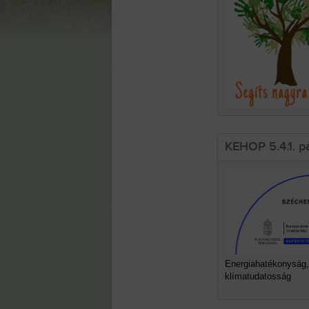
KEHOP 5.4.1. p
Energiahatékonyság,
klímatudatosság