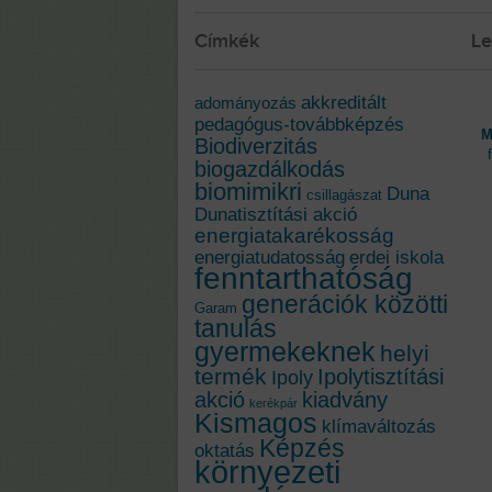
Címkék
Le
akkreditált
adományozás
pedagógus-továbbképzés
M
Biodiverzitás
biogazdálkodás
biomimikri
Duna
csillagászat
Dunatisztítási akció
energiatakarékosság
energiatudatosság
erdei iskola
fenntarthatóság
generációk közötti
Garam
tanulás
gyermekeknek
helyi
termék
Ipolytisztítási
Ipoly
akció
kiadvány
kerékpár
Kismagos
klímaváltozás
Képzés
oktatás
környezeti