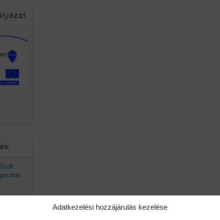
ályázat
sek
 Szob
gusztus
Adatkezelési hozzájárulás kezelése
avaszán
ő.