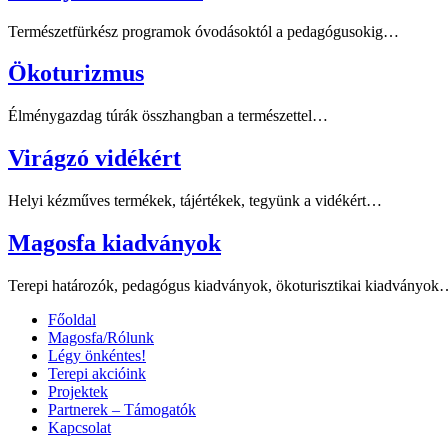
Természetfürkész programok óvodásoktól a pedagógusokig…
Ökoturizmus
Élménygazdag túrák összhangban a természettel…
Virágzó vidékért
Helyi kézműves termékek, tájértékek, tegyünk a vidékért…
Magosfa kiadványok
Terepi határozók, pedagógus kiadványok, ökoturisztikai kiadványo
Főoldal
Magosfa/Rólunk
Légy önkéntes!
Terepi akcióink
Projektek
Partnerek – Támogatók
Kapcsolat