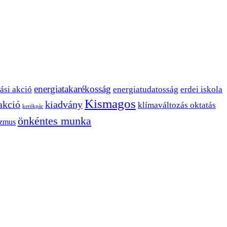
energiatakarékosság
ási akció
energiatudatosság
erdei iskola
Kismagos
 akció
kiadvány
klímaváltozás oktatás
kerékpár
önkéntes munka
izmus