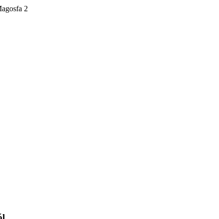
agosfa 2
ól