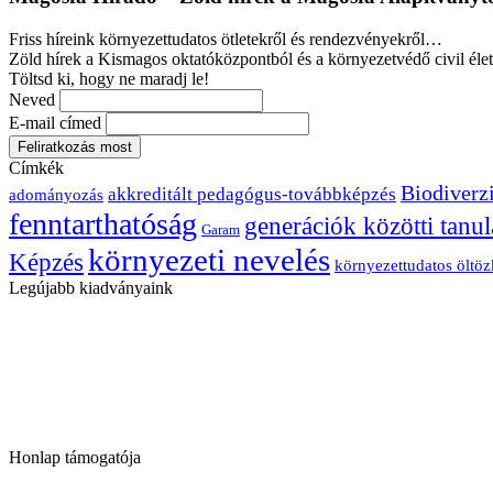
Friss híreink környezettudatos ötletekről és rendezvényekről…
Zöld hírek a Kismagos oktatóközpontból és a környezetvédő civil élet
Töltsd ki, hogy ne maradj le!
Neved
E-mail címed
Címkék
Biodiverzi
akkreditált pedagógus-továbbképzés
adományozás
fenntarthatóság
generációk közötti tanul
Garam
környezeti nevelés
Képzés
környezettudatos öltö
Legújabb kiadványaink
Honlap támogatója