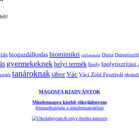
ből!
biomimikri
tás
biogazdálkodás
Duna
Dunatisztít
csillagászat
gyermekeknek
ás
helyi termék
Ipolytisztítási
Ipoly
tanároknak
Vác
tábor
Váci Zöld Fesztivál
ökotur
zködés
MAGOSFA KIADVÁNYOK
Mindennapra kisebb (öko)lábnyom
fenntarthatóság a mindennapokban