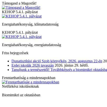
Támogasd a Magosfát!
KEHOP 5.4.1. pályázat
Energiahatékonyság, klímatudatosság
KEHOP 5.4.1. pályázat
Energiahatékonyság, energiatudatosság
Friss bejegyzések
Dunatisztítási akció Szob környékén, 2026. augusztus 22-én
20
Erdei iskolák 2026 tavaszán
2026. június 29. hétfő.
Tanuljunk a természettől! Továbbképzés a biomimikri oktatásba
Fenntarthatóság a mindennapokban
Netfürkész iskolásoknak
Biomimikri az oktatásban