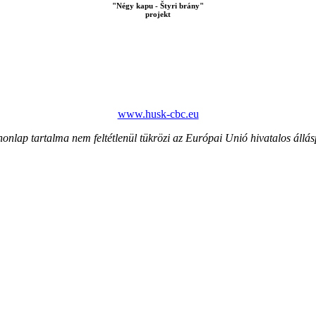
"Négy kapu - Štyri brány"
projekt
www.husk-cbc.eu
honlap tartalma nem feltétlenül tükrözi az Európai Unió hivatalos állás