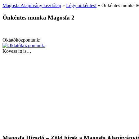
Magosfa Alapítvány kezdőlap
»
Légy önkéntes!
»
Önkéntes munka M
Önkéntes munka Magosfa 2
Oktatóközpontunk:
Kövess itt is…
Magosfa Híradó – Zöld hírek a Magosfa Alapítványt