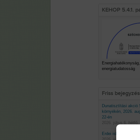
KEHOP 5.4.1. p
Energiahatékonyság,
energiatudatosság
Friss bejegyzé
Dunatisztítási akció
környékén, 2026. au
22-én
2026. július 6. hétfő.
Erdei iskolák 2026 t
2026. június 29. hétf