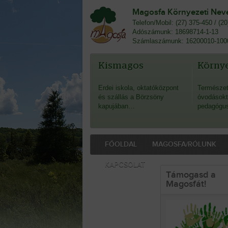
Magosfa Környezeti Nevel
Telefon/Mobil: (27) 375-450 / (2
Adószámunk: 18698714-1-13
Számlaszámunk: 16200010-100
Kismagos
Környe
Erdei iskola, oktatóközpont
Természet
és szállás a Börzsöny
óvodásokt
kapujában…
pedagógu
FŐOLDAL
MAGOSFA/RÓLUNK
KAPCSOLAT
Támogasd a
Magosfát!