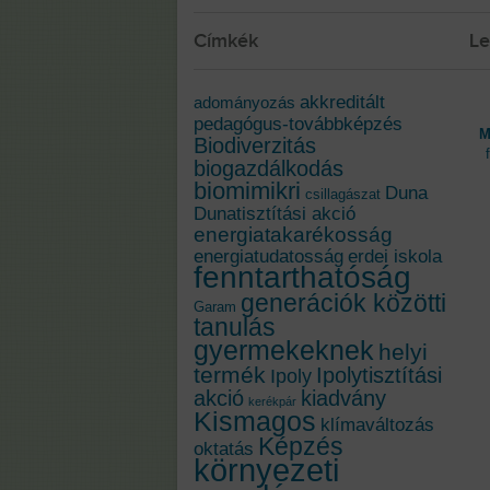
Címkék
Le
akkreditált
adományozás
pedagógus-továbbképzés
M
Biodiverzitás
biogazdálkodás
biomimikri
Duna
csillagászat
Dunatisztítási akció
energiatakarékosság
energiatudatosság
erdei iskola
fenntarthatóság
generációk közötti
Garam
tanulás
gyermekeknek
helyi
termék
Ipolytisztítási
Ipoly
akció
kiadvány
kerékpár
Kismagos
klímaváltozás
Képzés
oktatás
környezeti