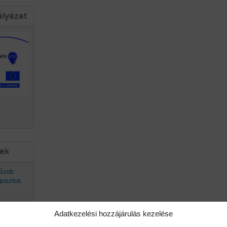
ályázat
sek
 Szob
gusztus
Adatkezelési hozzájárulás kezelése
avaszán
ő.