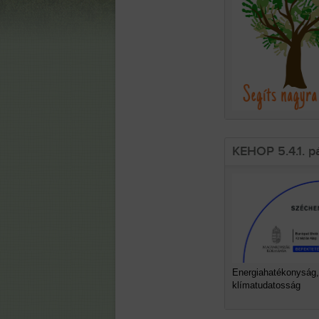
KEHOP 5.4.1. p
Energiahatékonyság,
klímatudatosság