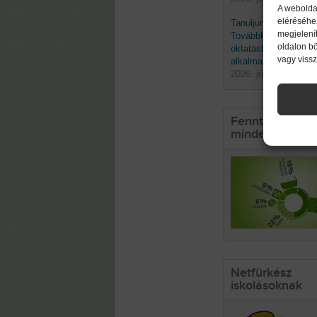
A webolda
eléréséhe
Tanuljunk a természe
megjelenít
Továbbképzés a biom
oldalon b
oktatásban való
vagy viss
alkalmazásáról
2026. június 19. pént
Fenntarthatósá
mindennapokb
Netfürkész
iskolásoknak