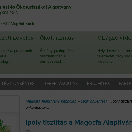
ési és Ökoturisztikai Alapítvány
0) 984 3946
00812 MagNet Bank
zeti nevelés
Ökoturizmus
Virágzó vidé
fürkész programok
Élménygazdag túrák
Helyi kézműves ter
ól a
összhangban a
tájértékek, tegyünk 
sokig…
természettel…
vidékért…
LÉGY ÖNKÉNTES!
TEREPI AKCIÓINK
PROJEKTEK
PARTN
Magosfa Alapítvány kezdőlap
»
Légy önkéntes!
»
Ipoly tisztí
önkénteseivel
Ipoly tisztítás a Magosfa Alapítv