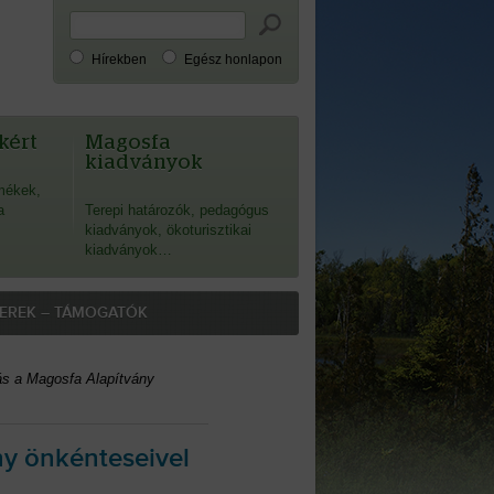
Hírekben
Egész honlapon
kért
Magosfa
kiadványok
mékek,
a
Terepi határozók, pedagógus
kiadványok, ökoturisztikai
kiadványok…
EREK – TÁMOGATÓK
tás a Magosfa Alapítvány
ány önkénteseivel