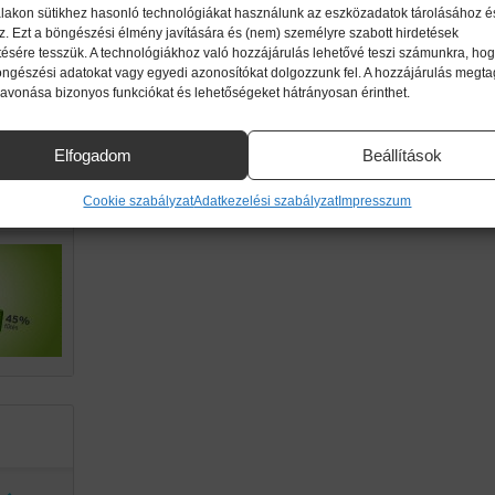
lakon sütikhez hasonló technológiákat használunk az eszközadatok tárolásához é
z. Ezt a böngészési élmény javítására és (nem) személyre szabott hirdetések
ttől!
ésére tesszük. A technológiákhoz való hozzájárulás lehetővé teszi számunkra, hog
imikri
öngészési adatokat vagy egyedi azonosítókat dolgozzunk fel. A hozzájárulás megt
zavonása bizonyos funkciókat és lehetőségeket hátrányosan érinthet.
ek.
Elfogadom
Beállítások
g a
Cookie szabályzat
Adatkezelési szabályzat
Impresszum
an