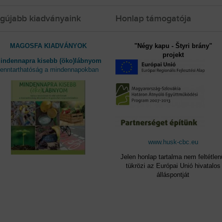
gújabb kiadványaink
Honlap támogatója
MAGOSFA KIADVÁNYOK
"Négy kapu - Štyri brány"
projekt
indennapra kisebb (öko)lábnyom
fenntarthatóság a mindennapokban
www.husk-cbc.eu
Jelen honlap tartalma nem feltétlen
tükrözi az Európai Unió hivatalos
álláspontját