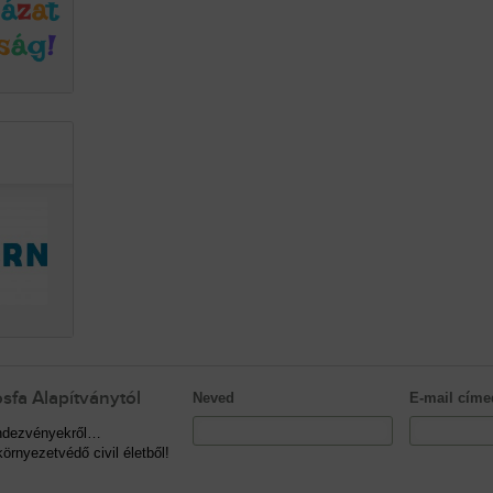
sfa Alapítványtól
Neved
E-mail címe
rendezvényekről…
örnyezetvédő civil életből!