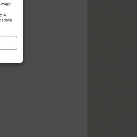
s/vagy
y az
agadása