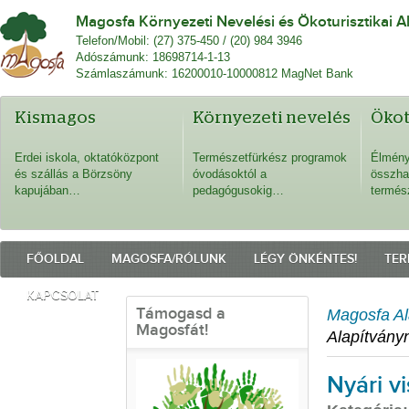
Magosfa Környezeti Nevelési és Ökoturisztikai A
Telefon/Mobil: (27) 375-450 / (20) 984 3946
Adószámunk: 18698714-1-13
Számlaszámunk: 16200010-10000812 MagNet Bank
Kismagos
Környezeti nevelés
Öko
Erdei iskola, oktatóközpont
Természetfürkész programok
Élmény
és szállás a Börzsöny
óvodásoktól a
összha
kapujában…
pedagógusokig…
termés
FŐOLDAL
MAGOSFA/RÓLUNK
LÉGY ÖNKÉNTES!
TER
KAPCSOLAT
Támogasd a
Magosfa Al
Magosfát!
Alapítvány
Nyári v