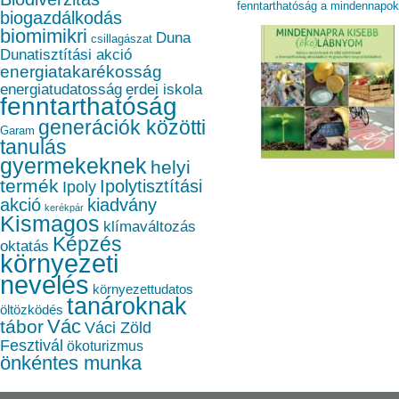
fenntarthatóság a mindennapo
biogazdálkodás
biomimikri
Duna
csillagászat
Dunatisztítási akció
energiatakarékosság
energiatudatosság
erdei iskola
fenntarthatóság
generációk közötti
Garam
tanulás
gyermekeknek
helyi
termék
Ipolytisztítási
Ipoly
akció
kiadvány
kerékpár
Kismagos
klímaváltozás
Képzés
oktatás
környezeti
nevelés
környezettudatos
tanároknak
öltözködés
Vác
tábor
Váci Zöld
Fesztivál
ökoturizmus
önkéntes munka