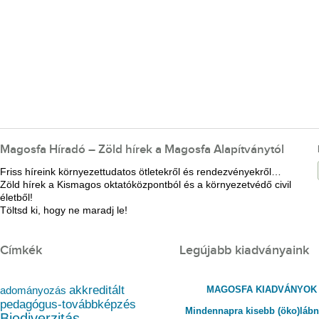
Magosfa Híradó – Zöld hírek a Magosfa Alapítványtól
Friss híreink környezettudatos ötletekről és rendezvényekről…
Zöld hírek a Kismagos oktatóközpontból és a környezetvédő civil
életből!
Töltsd ki, hogy ne maradj le!
Címkék
Legújabb kiadványaink
akkreditált
MAGOSFA KIADVÁNYOK
adományozás
pedagógus-továbbképzés
Mindennapra kisebb (öko)láb
Biodiverzitás