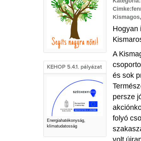
Kategória
Cimke:
fen
Kismagos
Hogyan i
Kismaro
A Kismag
csoporto
KEHOP 5.4.1. pályázat
és sok p
Természe
persze jó
akciónko
folyó cs
Energiahatékonyság,
klímatudatosság
szakaszá
volt újra