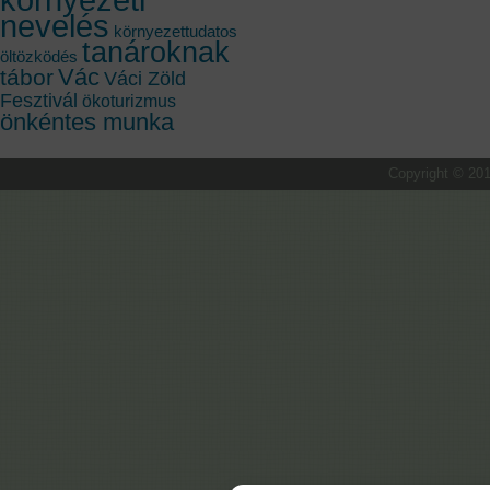
nevelés
környezettudatos
tanároknak
öltözködés
Vác
tábor
Váci Zöld
Fesztivál
ökoturizmus
önkéntes munka
Copyright © 201