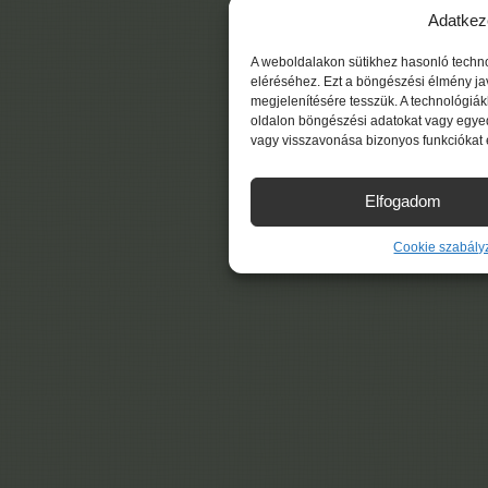
Adatkez
A weboldalakon sütikhez hasonló techn
eléréséhez. Ezt a böngészési élmény ja
megjelenítésére tesszük. A technológiá
oldalon böngészési adatokat vagy egyed
vagy visszavonása bizonyos funkciókat 
Elfogadom
Cookie szabály