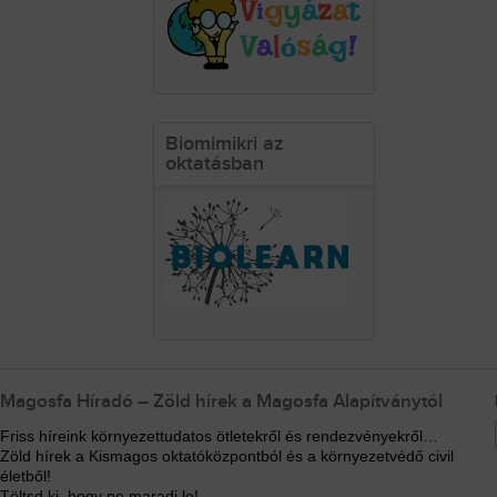
Biomimikri az
oktatásban
Magosfa Híradó – Zöld hírek a Magosfa Alapítványtól
Friss híreink környezettudatos ötletekről és rendezvényekről…
Zöld hírek a Kismagos oktatóközpontból és a környezetvédő civil
életből!
Töltsd ki, hogy ne maradj le!