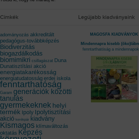
Címkék
Legújabb kiadványaink
akkreditált
MAGOSFA KIADVÁNYOK
adományozás
pedagógus-továbbképzés
Mindennapra kisebb (öko)láb
Biodiverzitás
fenntarthatóság a mindennapo
biogazdálkodás
biomimikri
Duna
csillagászat
Dunatisztítási akció
energiatakarékosság
energiatudatosság
erdei iskola
fenntarthatóság
generációk közötti
Garam
tanulás
gyermekeknek
helyi
termék
Ipolytisztítási
Ipoly
akció
kiadvány
kerékpár
Kismagos
klímaváltozás
Képzés
oktatás
környezeti