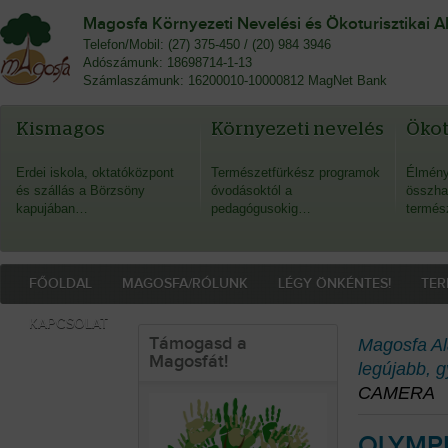
Magosfa Környezeti Nevelési és Ökoturisztikai A
Telefon/Mobil: (27) 375-450 / (20) 984 3946
Adószámunk: 18698714-1-13
Számlaszámunk: 16200010-10000812 MagNet Bank
Kismagos
Környezeti nevelés
Öko
Erdei iskola, oktatóközpont
Természetfürkész programok
Élmény
és szállás a Börzsöny
óvodásoktól a
összha
kapujában…
pedagógusokig…
termés
FŐOLDAL
MAGOSFA/RÓLUNK
LÉGY ÖNKÉNTES!
TER
KAPCSOLAT
Támogasd a
Magosfa Al
Magosfát!
legújabb, 
CAMERA
OLYMP