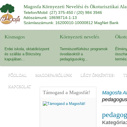
Magosfa Környezeti Nevelési és Ökoturisztikai Al
Telefon/Mobil: (27) 375-450 / (20) 984 3946
Adószámunk: 18698714-1-13
Számlaszámunk: 16200010-10000812 MagNet Bank
Kismagos
Környezeti nevelés
Ökot
Erdei iskola, oktatóközpont
Természetfürkész programok
Élmény
és szállás a Börzsöny
óvodásoktól a
összha
kapujában…
pedagógusokig…
termés
FŐOLDAL
MAGOSFA/RÓLUNK
LÉGY ÖNKÉNTES!
T
KAPCSOLAT
Támogasd a Magosfát!
Magosfa Al
pedagogus
pedagog
Kategória