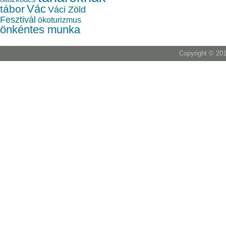
Vác
tábor
Váci Zöld
Fesztivál
ökoturizmus
önkéntes munka
Copyright © 201