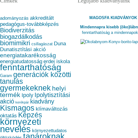
Címkék
Legújabb kiadványaink
akkreditált
MAGOSFA KIADVÁNYOK
adományozás
pedagógus-továbbképzés
Mindennapra kisebb (öko)láb
Biodiverzitás
fenntarthatóság a mindennapo
biogazdálkodás
biomimikri
Duna
csillagászat
Dunatisztítási akció
energiatakarékosság
energiatudatosság
erdei iskola
fenntarthatóság
generációk közötti
Garam
tanulás
gyermekeknek
helyi
termék
Ipolytisztítási
Ipoly
akció
kiadvány
kerékpár
Kismagos
klímaváltozás
Képzés
oktatás
környezeti
nevelés
környezettudatos
tanároknak
öltözködés