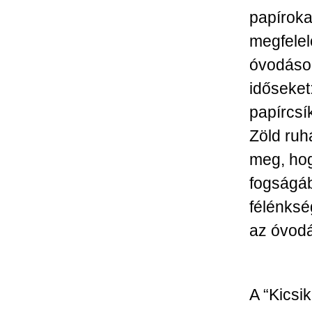
papíroka
megfelel
óvodások
időseket
papírcsík
Zöld ruh
meg, hog
fogságáb
félénksé
az óvod
A “Kicsi