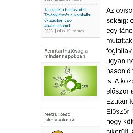
Az oviso
Tanuljunk a természettől!
Továbbképzés a biomimikri
sokáig: 
oktatásban való
alkalmazásáról
egy tánc
2026. június 19. péntek.
mutattak
foglaltak
Fenntarthatóság a
mindennapokban
ugyan ne
hasonló f
is. A kö
először 
Ezután k
Először f
Netfürkész
iskolásoknak
hogy köl
sikerült