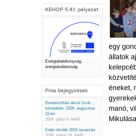
KEHOP 5.4.1. pályázat
egy gono
állatok 
Energiahatékonyság,
kelepcéb
energiatudatosság
közvetít
éneket,
Friss bejegyzések
gyerekek
Dunatisztítási akció Szob
manó, vi
környékén, 2026. augusztus
22-én
Mikulása
2026. július 6. hétfő.
Erdei iskolák 2026 tavaszán
2026. június 29. hétfő.