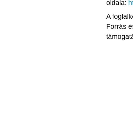
oldala:
h
A foglal
Forrás é
támogatá