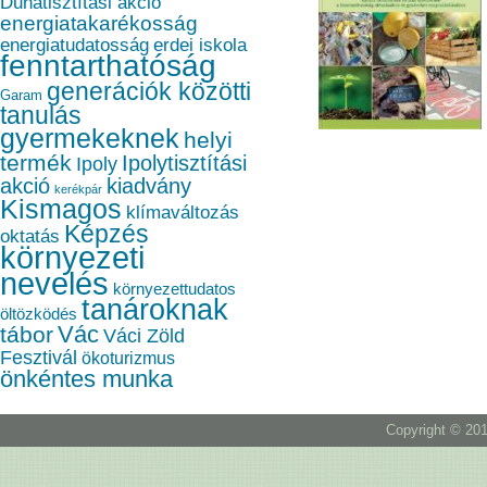
Dunatisztítási akció
energiatakarékosság
energiatudatosság
erdei iskola
fenntarthatóság
generációk közötti
Garam
tanulás
gyermekeknek
helyi
termék
Ipolytisztítási
Ipoly
akció
kiadvány
kerékpár
Kismagos
klímaváltozás
Képzés
oktatás
környezeti
nevelés
környezettudatos
tanároknak
öltözködés
Vác
tábor
Váci Zöld
Fesztivál
ökoturizmus
önkéntes munka
Copyright © 201