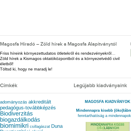
Magosfa Híradó – Zöld hírek a Magosfa Alapítványtól
Friss híreink környezettudatos ötletekről és rendezvényekről…
Zöld hírek a Kismagos oktatóközpontból és a környezetvédő civil
életből!
Töltsd ki, hogy ne maradj le!
Címkék
Legújabb kiadványaink
akkreditált
MAGOSFA KIADVÁNYOK
adományozás
pedagógus-továbbképzés
Mindennapra kisebb (öko)láb
Biodiverzitás
fenntarthatóság a mindennapo
biogazdálkodás
biomimikri
Duna
csillagászat