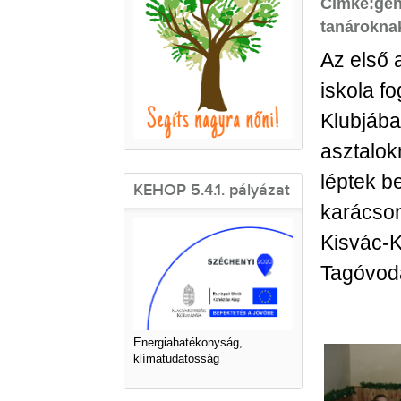
Cimke:
gen
tanárokna
Az első 
iskola f
Klubjába
asztalokn
léptek 
KEHOP 5.4.1. pályázat
karácson
Kisvác-
Tagóvodá
Energiahatékonyság,
klímatudatosság