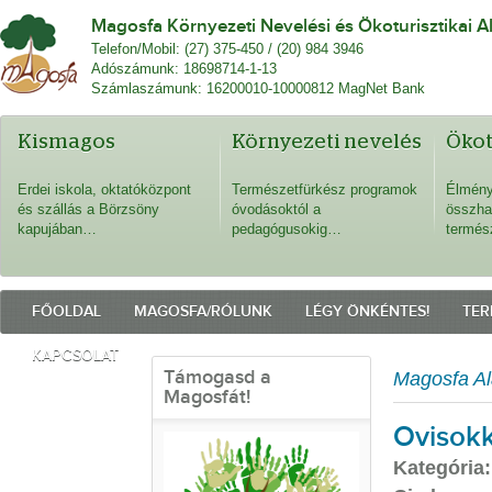
Magosfa Környezeti Nevelési és Ökoturisztikai A
Telefon/Mobil: (27) 375-450 / (20) 984 3946
Adószámunk: 18698714-1-13
Számlaszámunk: 16200010-10000812 MagNet Bank
Kismagos
Környezeti nevelés
Öko
Erdei iskola, oktatóközpont
Természetfürkész programok
Élmény
és szállás a Börzsöny
óvodásoktól a
összha
kapujában…
pedagógusokig…
termés
FŐOLDAL
MAGOSFA/RÓLUNK
LÉGY ÖNKÉNTES!
TER
KAPCSOLAT
Támogasd a
Magosfa Al
Magosfát!
Ovisokk
Kategória