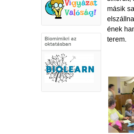
másik sa
elszáll
ének han
terem.
Biomimikri az
oktatásban