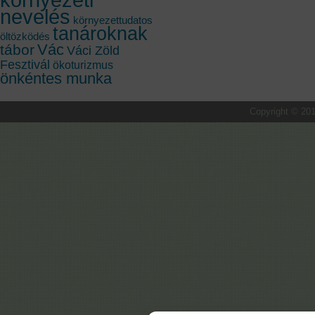
nevelés
környezettudatos
tanároknak
öltözködés
Vác
tábor
Váci Zöld
Fesztivál
ökoturizmus
önkéntes munka
Copyright © 201