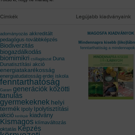
Címkék
Legújabb kiadványaink
akkreditált
MAGOSFA KIADVÁNYOK
adományozás
pedagógus-továbbképzés
Mindennapra kisebb (öko)láb
Biodiverzitás
fenntarthatóság a mindennapo
biogazdálkodás
biomimikri
Duna
csillagászat
Dunatisztítási akció
energiatakarékosság
energiatudatosság
erdei iskola
fenntarthatóság
generációk közötti
Garam
tanulás
gyermekeknek
helyi
termék
Ipolytisztítási
Ipoly
akció
kiadvány
kerékpár
Kismagos
klímaváltozás
Képzés
oktatás
környezeti