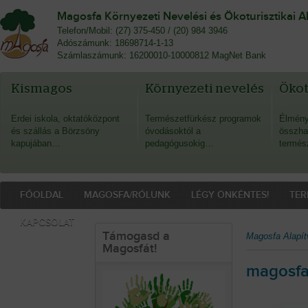
Magosfa Környezeti Nevelési és Ökoturisztikai A
Telefon/Mobil: (27) 375-450 / (20) 984 3946
Adószámunk: 18698714-1-13
Számlaszámunk: 16200010-10000812 MagNet Bank
Kismagos
Környezeti nevelés
Öko
Erdei iskola, oktatóközpont
Természetfürkész programok
Élmény
és szállás a Börzsöny
óvodásoktól a
összha
kapujában…
pedagógusokig…
termés
FŐOLDAL
MAGOSFA/RÓLUNK
LÉGY ÖNKÉNTES!
TER
KAPCSOLAT
Támogasd a
Magosfa Alapít
Magosfát!
magosfa