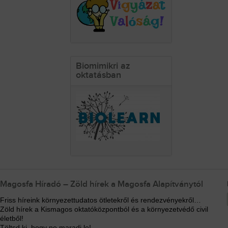
Biomimikri az
oktatásban
Magosfa Híradó – Zöld hírek a Magosfa Alapítványtól
Friss híreink környezettudatos ötletekről és rendezvényekről…
Zöld hírek a Kismagos oktatóközpontból és a környezetvédő civil
életből!
Töltsd ki, hogy ne maradj le!