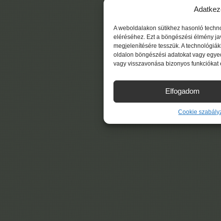
Adatkez
A weboldalakon sütikhez hasonló techn
eléréséhez. Ezt a böngészési élmény ja
megjelenítésére tesszük. A technológiá
oldalon böngészési adatokat vagy egyed
vagy visszavonása bizonyos funkciókat 
Elfogadom
Cookie szabály