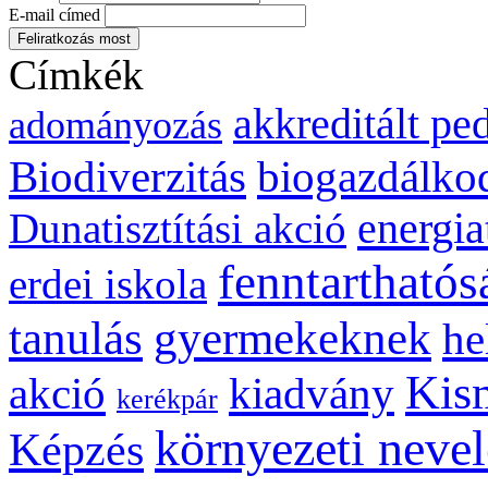
E-mail címed
Címkék
akkreditált p
adományozás
biogazdálko
Biodiverzitás
energia
Dunatisztítási akció
fenntarthatós
erdei iskola
gyermekeknek
tanulás
he
Kis
kiadvány
akció
kerékpár
környezeti nevel
Képzés