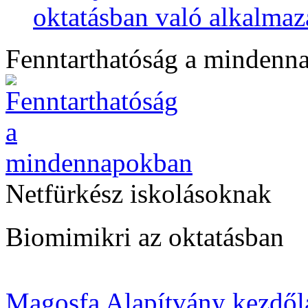
oktatásban való alkalmaz
Fenntarthatóság a mindenn
Netfürkész iskolásoknak
Biomimikri az oktatásban
Magosfa Alapítvány kezdől