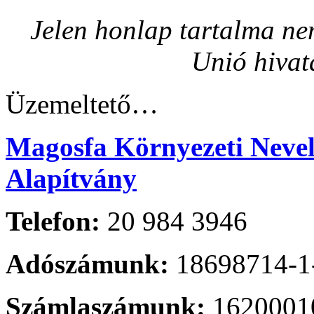
Jelen honlap tartalma nem
Unió hivat
Üzemeltető…
Magosfa Környezeti Nevelé
Alapítvány
Telefon:
20 984 3946
Adószámunk:
18698714-1
Számlaszámunk:
1620001