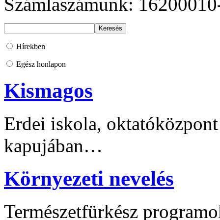
Számlaszámunk: 16200010
Hírekben
Egész honlapon
Kismagos
Erdei iskola, oktatóközpont
kapujában…
Környezeti nevelés
Természetfürkész programo