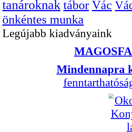
tanároknak
tábor
Vác
Vác
önkéntes munka
Legújabb kiadványaink
MAGOSFA
Mindennapra k
fenntarthatós