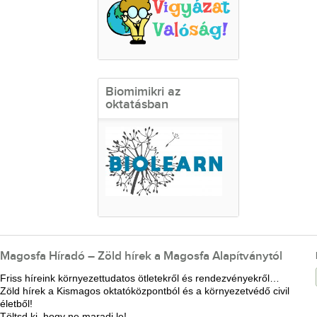
Biomimikri az
oktatásban
Magosfa Híradó – Zöld hírek a Magosfa Alapítványtól
Friss híreink környezettudatos ötletekről és rendezvényekről…
Zöld hírek a Kismagos oktatóközpontból és a környezetvédő civil
életből!
Töltsd ki, hogy ne maradj le!