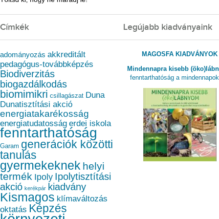
Címkék
Legújabb kiadványaink
akkreditált
MAGOSFA KIADVÁNYOK
adományozás
pedagógus-továbbképzés
Mindennapra kisebb (öko)láb
Biodiverzitás
fenntarthatóság a mindennapo
biogazdálkodás
biomimikri
Duna
csillagászat
Dunatisztítási akció
energiatakarékosság
energiatudatosság
erdei iskola
fenntarthatóság
generációk közötti
Garam
tanulás
gyermekeknek
helyi
termék
Ipolytisztítási
Ipoly
akció
kiadvány
kerékpár
Kismagos
klímaváltozás
Képzés
oktatás
környezeti