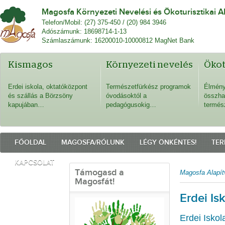
Magosfa Környezeti Nevelési és Ökoturisztikai A
Telefon/Mobil: (27) 375-450 / (20) 984 3946
Adószámunk: 18698714-1-13
Számlaszámunk: 16200010-10000812 MagNet Bank
Kismagos
Környezeti nevelés
Öko
Erdei iskola, oktatóközpont
Természetfürkész programok
Élmény
és szállás a Börzsöny
óvodásoktól a
összha
kapujában…
pedagógusokig…
termés
FŐOLDAL
MAGOSFA/RÓLUNK
LÉGY ÖNKÉNTES!
TER
KAPCSOLAT
Támogasd a
Magosfa Alapít
Magosfát!
Erdei Is
Erdei Iskol