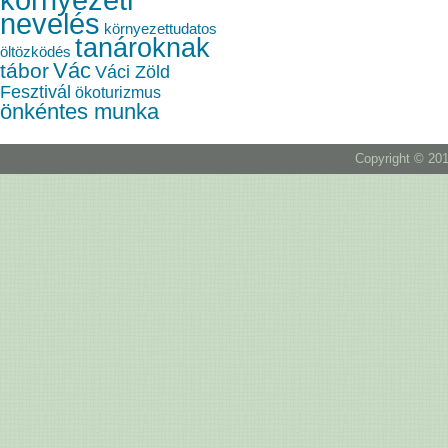
nevelés
környezettudatos
tanároknak
öltözködés
Vác
tábor
Váci Zöld
Fesztivál
ökoturizmus
önkéntes munka
Copyright © 201