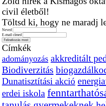
Zöld hírek a Kismagos okta
civil életből!
Töltsd ki, hogy ne maradj l
Neved
E-mail címed
Címkék
akkreditált p
adományozás
biogazdálko
Biodiverzitás
energia
Dunatisztítási akció
fenntarthatós
erdei iskola
gyermekeknek
tanulás
he