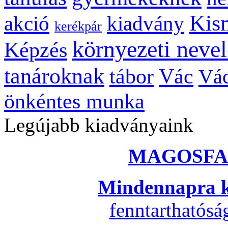
Kis
kiadvány
akció
kerékpár
környezeti nevel
Képzés
tanároknak
tábor
Vác
Vác
önkéntes munka
Legújabb kiadványaink
MAGOSFA
Mindennapra k
fenntarthatós