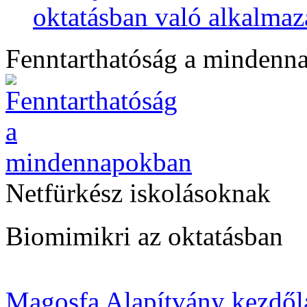
oktatásban való alkalmaz
Fenntarthatóság a mindenn
Netfürkész iskolásoknak
Biomimikri az oktatásban
Magosfa Alapítvány kezdől