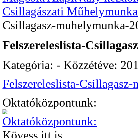
Csillagászati Műhelymunka
Csillagasz-muhelymunka-2
Felszereleslista-Csillag
Kategória: - Közzétéve:
201
Felszereleslista-Csillagas
Oktatóközpontunk:
Kövess itt is…