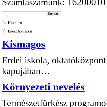
Számlaszámunk: 16200010
Hírekben
Egész honlapon
Kismagos
Erdei iskola, oktatóközpont
kapujában…
Környezeti nevelés
Természetfürkész programo