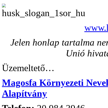
www.h
Jelen honlap tartalma nem
Unió hivat
Üzemeltető…
Magosfa Környezeti Nevelé
Alapítvány