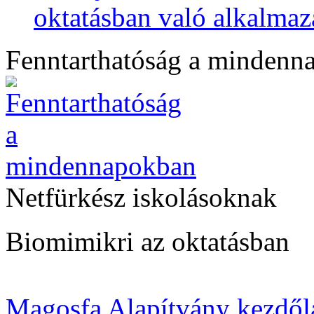
oktatásban való alkalmaz
Fenntarthatóság a mindenn
Netfürkész iskolásoknak
Biomimikri az oktatásban
Magosfa Alapítvány kezdől