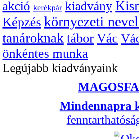
Kis
kiadvány
akció
kerékpár
környezeti nevel
Képzés
tanároknak
tábor
Vác
Vác
önkéntes munka
Legújabb kiadványaink
MAGOSFA
Mindennapra k
fenntarthatós