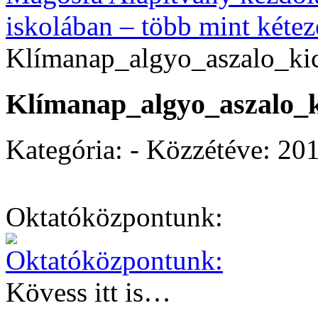
iskolában – több mint kétez
Klímanap_algyo_aszalo_kic
Klímanap_algyo_aszalo_k
Kategória: - Közzétéve:
201
Oktatóközpontunk:
Kövess itt is…