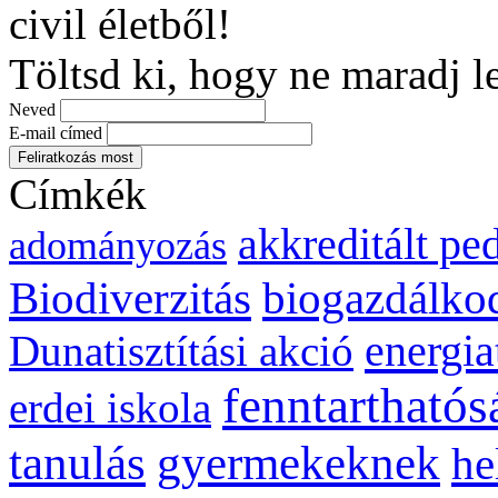
civil életből!
Töltsd ki, hogy ne maradj l
Neved
E-mail címed
Címkék
akkreditált p
adományozás
biogazdálko
Biodiverzitás
energia
Dunatisztítási akció
fenntarthatós
erdei iskola
gyermekeknek
tanulás
he