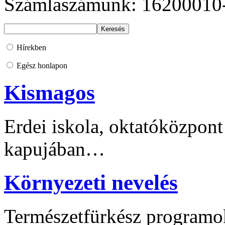
Számlaszámunk: 16200010
Hírekben
Egész honlapon
Kismagos
Erdei iskola, oktatóközpont
kapujában…
Környezeti nevelés
Természetfürkész programo