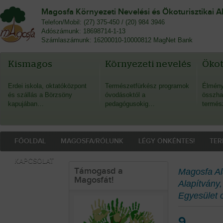
Magosfa Környezeti Nevelési és Ökoturisztikai A
Telefon/Mobil: (27) 375-450 / (20) 984 3946
Adószámunk: 18698714-1-13
Számlaszámunk: 16200010-10000812 MagNet Bank
Kismagos
Környezeti nevelés
Öko
Erdei iskola, oktatóközpont
Természetfürkész programok
Élmény
és szállás a Börzsöny
óvodásoktól a
összha
kapujában…
pedagógusokig…
termés
FŐOLDAL
MAGOSFA/RÓLUNK
LÉGY ÖNKÉNTES!
TER
KAPCSOLAT
Támogasd a
Magosfa Al
Magosfát!
Alapítvány
Egyesület c
9