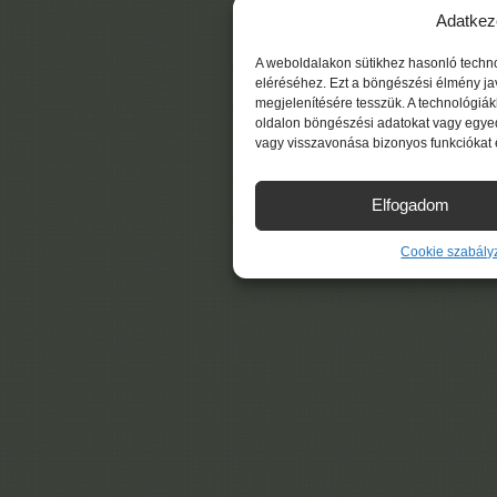
Adatkez
A weboldalakon sütikhez hasonló techn
eléréséhez. Ezt a böngészési élmény ja
megjelenítésére tesszük. A technológiá
oldalon böngészési adatokat vagy egyed
vagy visszavonása bizonyos funkciókat 
Elfogadom
Cookie szabály