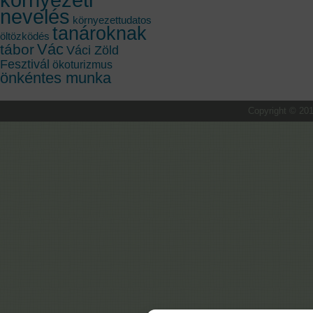
nevelés
környezettudatos
tanároknak
öltözködés
Vác
tábor
Váci Zöld
Fesztivál
ökoturizmus
önkéntes munka
Copyright © 201