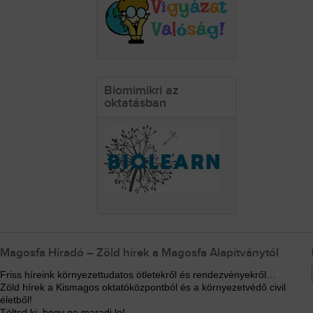
Biomimikri az
oktatásban
Magosfa Híradó – Zöld hírek a Magosfa Alapítványtól
Friss híreink környezettudatos ötletekről és rendezvényekről…
Zöld hírek a Kismagos oktatóközpontból és a környezetvédő civil
életből!
Töltsd ki, hogy ne maradj le!