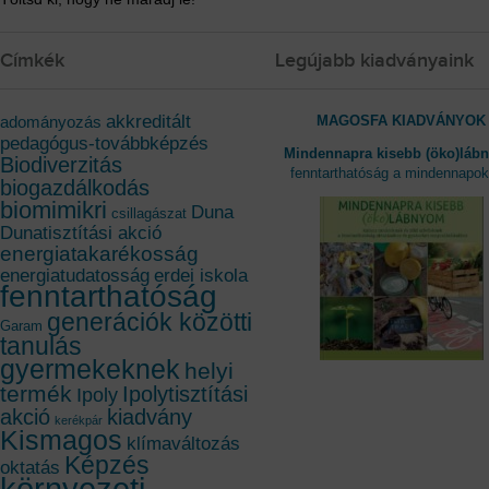
Címkék
Legújabb kiadványaink
akkreditált
MAGOSFA KIADVÁNYOK
adományozás
pedagógus-továbbképzés
Mindennapra kisebb (öko)láb
Biodiverzitás
fenntarthatóság a mindennapo
biogazdálkodás
biomimikri
Duna
csillagászat
Dunatisztítási akció
energiatakarékosság
energiatudatosság
erdei iskola
fenntarthatóság
generációk közötti
Garam
tanulás
gyermekeknek
helyi
termék
Ipolytisztítási
Ipoly
akció
kiadvány
kerékpár
Kismagos
klímaváltozás
Képzés
oktatás
környezeti